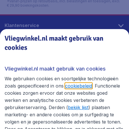
*Vanaf-prijzen op retourbasis, incl. belastingen en toeslagen, excl.
€ 29,90 boekingskosten.
Klantenservice
Vliegwinkel.nl maakt gebruik van
cookies
Vliegwinkel.nl
Thema's
Vliegwinkel.nl maakt gebruik van cookies
We gebruiken cookies en soortgelijke technologieën
zoals gespecificeerd in ons
cookiebeleid
. Functionele
cookies zorgen ervoor dat onze websites goed
werken en analytische cookies verbeteren de
gebruikerservaring. Derden (
bekijk lijst
) plaatsen
marketing- en andere cookies om je surfgedrag te
volgen en je gepersonaliseerde advertenties te tonen.