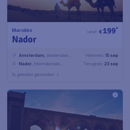
199
*
Marokko
€
vanaf
Nador
Amsterdam
,
Amsterdam
Heenreis:
15 sep
Airport Schiphol
Nador
,
Internationale
Terugreis:
23 sep
Luchthaven Nador
1u geleden gevonden
•