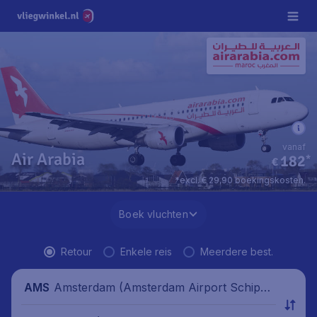
vanaf
Air Arabia
182
*
€
*excl. € 29,90 boekingskosten.
Boek vluchten
Retour
Enkele reis
Meerdere best.
Amsterdam (Amsterdam Airport Schipho
AMS
l), Nederland