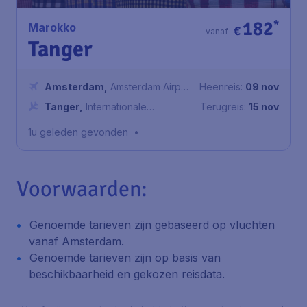
182
*
Marokko
€
vanaf
Tanger
Amsterdam
,
Amsterdam Airport
Heenreis:
09 nov
Schiphol
Tanger
,
Internationale
Terugreis:
15 nov
luchthaven Ibn Batouta
1u geleden gevonden
•
Voorwaarden:
Genoemde tarieven zijn gebaseerd op vluchten
vanaf Amsterdam.
Genoemde tarieven zijn op basis van
beschikbaarheid en gekozen reisdata.