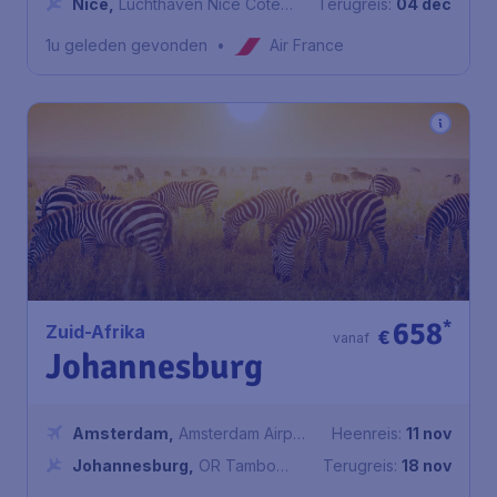
Nice
,
Luchthaven Nice Côte
Terugreis:
04 dec
d'Azur
1u geleden gevonden
•
Air France
658
*
Zuid-Afrika
€
vanaf
Johannesburg
Amsterdam
,
Amsterdam Airport
Heenreis:
11 nov
Schiphol
Johannesburg
,
OR Tambo
Terugreis:
18 nov
International Airport