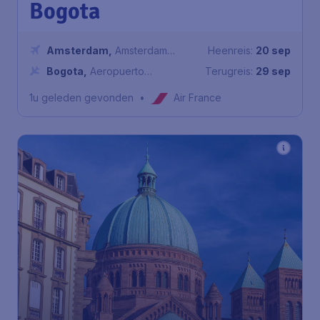
Bogota
Amsterdam
,
Amsterdam
Heenreis:
20 sep
Airport Schiphol
Bogota
,
Aeropuerto
Terugreis:
29 sep
Internacional El Dorado
1u geleden gevonden
•
Air France