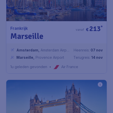
213
*
Frankrijk
€
vanaf
Marseille
Amsterdam
,
Amsterdam Airport
Heenreis:
07 nov
Schiphol
Marseille
,
Provence Airport
Terugreis:
14 nov
1u geleden gevonden
•
Air France