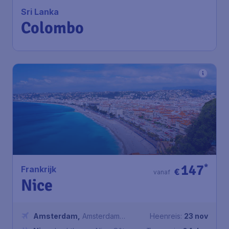
Sri Lanka
Colombo
147
*
Frankrijk
€
vanaf
Nice
Amsterdam
,
Amsterdam
Heenreis:
23 nov
Airport Schiphol