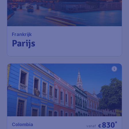
Frankrijk
Parijs
830
*
Colombia
€
vanaf