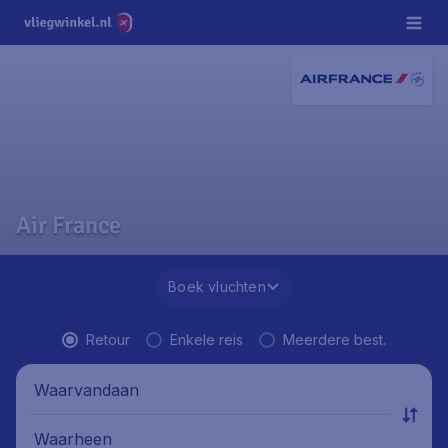
Air France
Boek vluchten
Retour
Enkele reis
Meerdere best.
Waarvandaan
Waarheen