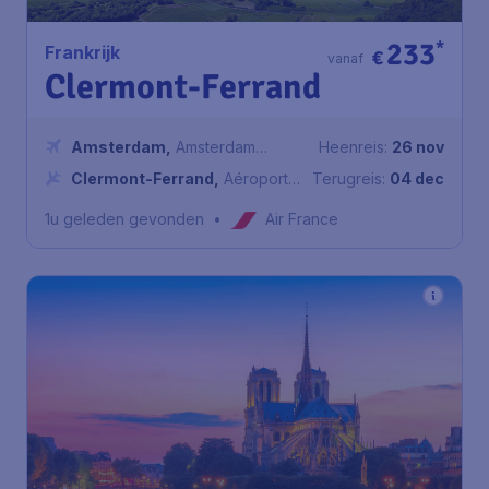
233
*
Frankrijk
€
vanaf
Clermont-Ferrand
Amsterdam
,
Amsterdam
Heenreis:
26 nov
Airport Schiphol
Clermont-Ferrand
,
Aéroport
Terugreis:
04 dec
Clermont-Ferrand Auvergne
1u geleden gevonden
•
Air France