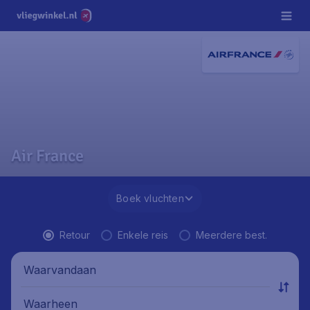
Air France
Boek vluchten
Retour
Enkele reis
Meerdere best.
Waarvandaan
Waarheen