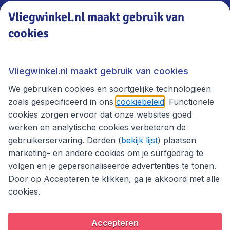
Vliegwinkel.nl maakt gebruik van
cookies
Vliegwinkel.nl
Thema's
Vliegwinkel.nl maakt gebruik van cookies
We gebruiken cookies en soortgelijke technologieën
zoals gespecificeerd in ons
cookiebeleid
. Functionele
cookies zorgen ervoor dat onze websites goed
werken en analytische cookies verbeteren de
gebruikerservaring. Derden (
bekijk lijst
) plaatsen
marketing- en andere cookies om je surfgedrag te
volgen en je gepersonaliseerde advertenties te tonen.
Door op Accepteren te klikken, ga je akkoord met alle
cookies.
Toegankelijkheidsverklaring
Algemene voorwaarden
Disclaimer
Privacybeleid
Cookies
Accepteren