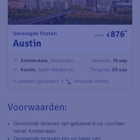
876
*
Verenigde Staten
€
vanaf
Austin
Amsterdam
,
Amsterdam
Heenreis:
19 sep
Airport Schiphol
Austin
,
Austin-Bergstrom
Terugreis:
30 sep
International Airport
1u geleden gevonden
•
American Airlines
Voorwaarden:
Genoemde tarieven zijn gebaseerd op vluchten
vanaf Amsterdam.
Genoemde tarieven zijn op basis van