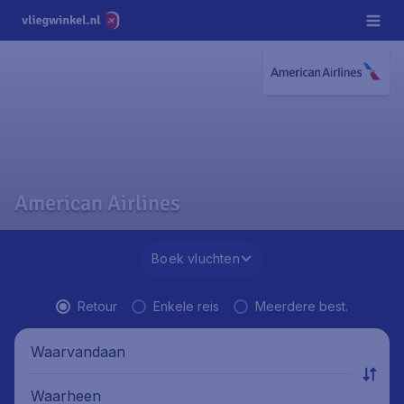
American Airlines
Boek vluchten
Retour
Enkele reis
Meerdere best.
Waarvandaan
Waarheen