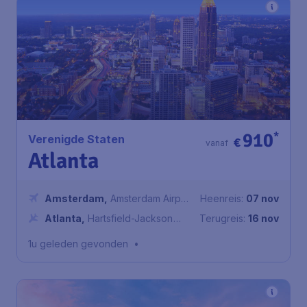
910
*
Verenigde Staten
€
vanaf
Atlanta
Amsterdam
,
Amsterdam Airport
Heenreis:
07 nov
Schiphol
Atlanta
,
Hartsfield-Jackson
Terugreis:
16 nov
Atlanta International Airport
1u geleden gevonden
•