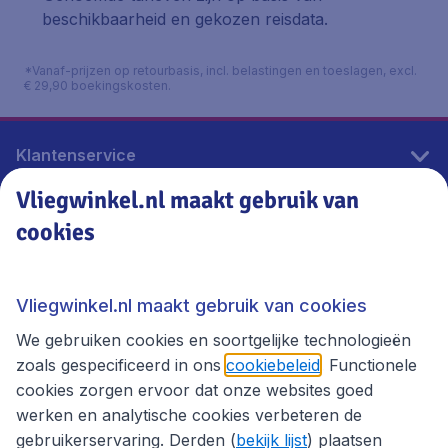
beschikbaarheid en gekozen reisdata.
*Vanaf-prijzen op retourbasis, incl. belastingen en toeslagen, excl.
€ 29,90 boekingskosten.
Klantenservice
Vliegwinkel.nl maakt gebruik van
cookies
Vliegwinkel.nl
Thema's
Vliegwinkel.nl maakt gebruik van cookies
We gebruiken cookies en soortgelijke technologieën
zoals gespecificeerd in ons
cookiebeleid
. Functionele
cookies zorgen ervoor dat onze websites goed
werken en analytische cookies verbeteren de
gebruikerservaring. Derden (
bekijk lijst
) plaatsen