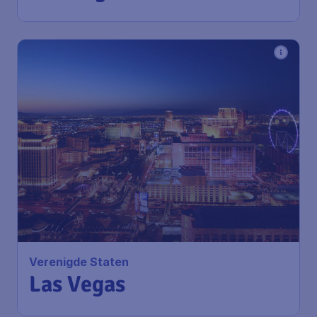
1u geleden gevonden
•
American Airlines
798
*
Verenigde Staten
€
vanaf
Las Vegas
Amsterdam
,
Amsterdam
Heenreis:
16 dec
Airport Schiphol
Las Vegas
,
Harry Reid
Terugreis:
27 dec
International Airport
1u geleden gevonden
•
American Airlines