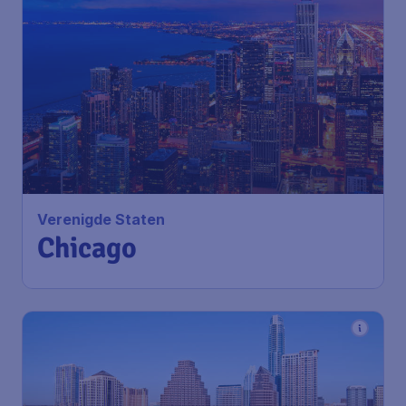
667
*
Verenigde Staten
€
vanaf
Chicago
Amsterdam
,
Amsterdam
Heenreis:
17 nov
Airport Schiphol
Chicago
,
O'Hare International
Terugreis:
25 nov
Airport
1u geleden gevonden
•
American Airlines