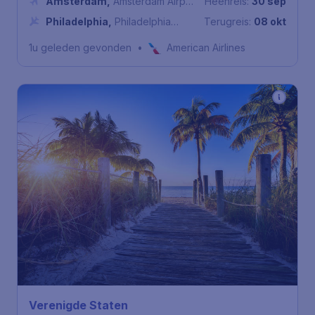
Amsterdam
,
Amsterdam Airport
Heenreis:
30 sep
Schiphol
Philadelphia
,
Philadelphia
Terugreis:
08 okt
International Airport
1u geleden gevonden
•
American Airlines
794
*
Verenigde Staten
€
vanaf
Miami
Amsterdam
,
Amsterdam
Heenreis:
25 nov
Airport Schiphol
Miami
,
Internationale
Terugreis:
07 dec