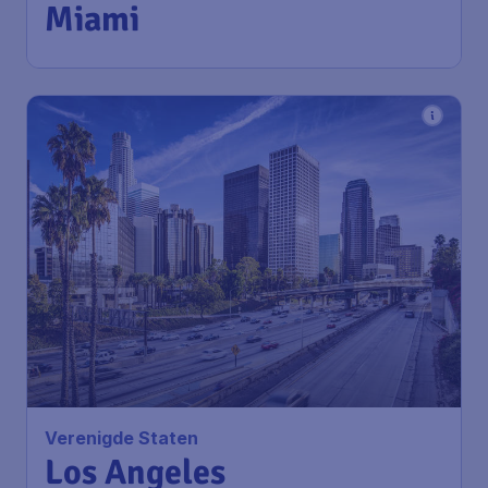
Luchthaven Miami
1u geleden gevonden
•
American Airlines
683
*
Verenigde Staten
€
vanaf
Los Angeles
Amsterdam
,
Amsterdam
Heenreis:
13 dec
Airport Schiphol
Los Angeles
,
Internationale
Terugreis:
24 dec
luchthaven van Los Angeles