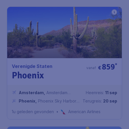
859
*
Verenigde Staten
€
vanaf
Phoenix
Amsterdam
,
Amsterdam
Heenreis:
11 sep
Airport Schiphol
Phoenix
,
Phoenix Sky Harbor
Terugreis:
20 sep
International Airport
1u geleden gevonden
•
American Airlines