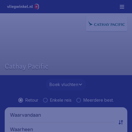
Cathay Pacific
Boek vluchten
Retour
Enkele reis
Meerdere best.
Waarvandaan
Waarheen