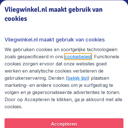
Vliegwinkel.nl maakt gebruik van
cookies
Vliegwinkel.nl
Thema's
Vliegwinkel.nl maakt gebruik van cookies
We gebruiken cookies en soortgelijke technologieën
zoals gespecificeerd in ons
cookiebeleid
. Functionele
cookies zorgen ervoor dat onze websites goed
werken en analytische cookies verbeteren de
gebruikerservaring. Derden (
bekijk lijst
) plaatsen
marketing- en andere cookies om je surfgedrag te
volgen en je gepersonaliseerde advertenties te tonen.
Door op Accepteren te klikken, ga je akkoord met alle
cookies.
Toegankelijkheidsverklaring
Algemene voorwaarden
Disclaimer
Privacybeleid
Cookies
Accepteren