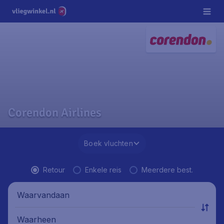
Corendon Airlines
Boek vluchten
Retour
Enkele reis
Meerdere best.
Waarvandaan
Waarheen