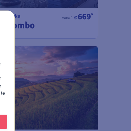
669
*
Sri Lanka
€
vanaf
Colombo
n
s
n
e
 te