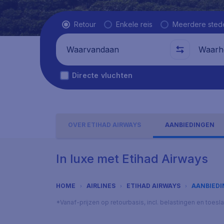
Vluchttype
Retour
Enkele reis
Meerdere sted
Waarvandaan
Waarhe
Directe vluchten
OVER ETIHAD AIRWAYS
AANBIEDINGEN
In luxe met Etihad Airways
HOME
AIRLINES
ETIHAD AIRWAYS
AANBIED
*Vanaf-prijzen op retourbasis, incl. belastingen en toes