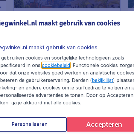
*
549
*
Thailand
€
vanaf
iegwinkel.nl maakt gebruik van cookies
Bangkok
iegwinkel.nl maakt gebruik van cookies
gebruiken cookies en soortgelijke technologieën zoals
pecificeerd in ons
cookiebeleid
. Functionele cookies zorge
oor dat onze websites goed werken en analytische cookie
beteren de gebruikerservaring. Derden (
bekijk lijst
) plaatse
keting- en andere cookies om je surfgedrag te volgen en j
ersonaliseerde advertenties te tonen. Door op Accepteren
kken, ga je akkoord met alle cookies.
Accepteren
Personaliseren