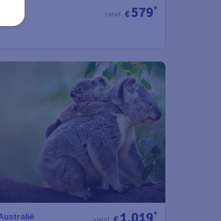
579
*
€
vanaf
1.019
*
Australië
€
vanaf