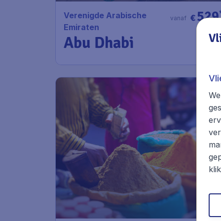
529
Verenigde Arabische
€
vanaf
Emiraten
Vl
Abu Dhabi
Vl
We 
ges
erv
ver
mar
gep
kli