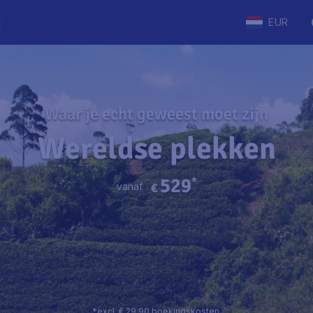
EUR
Waar je echt geweest moet zijn
Wereldse plekken
529
*
vanaf
€
*excl. € 29,90 boekingskosten.