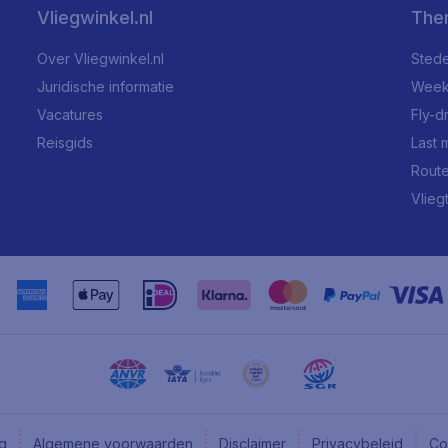
Vliegwinkel.nl
The
Over Vliegwinkel.nl
Stede
Juridische informatie
Week
Vacatures
Fly-d
Reisgids
Last 
Rout
Vlieg
ng
Algemene voorwaarden
Disclaimer
Privacybeleid
Co