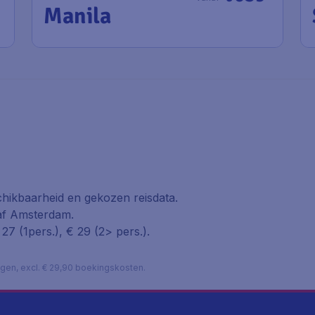
Manila
hikbaarheid en gekozen reisdata.
naf Amsterdam.
27 (1pers.), € 29 (2> pers.).
lagen, excl. € 29,90 boekingskosten.