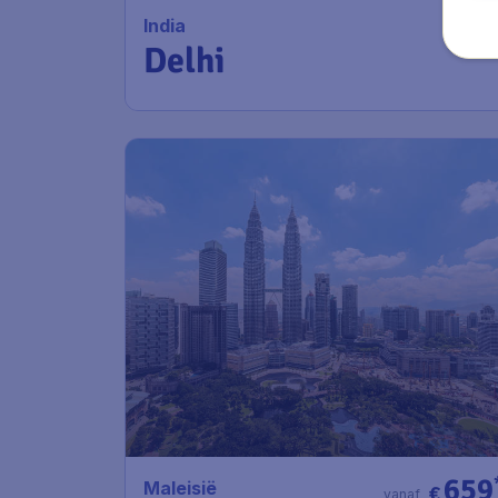
India
Delhi
659
Maleisië
€
vanaf