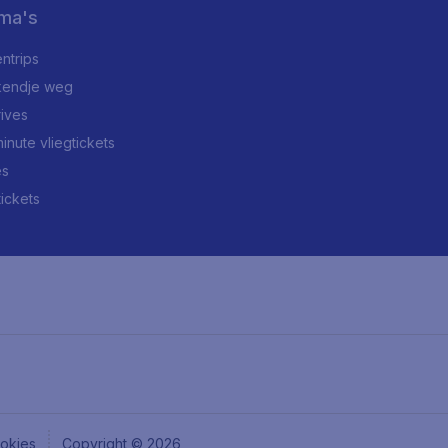
ma's
ntrips
endje weg
rives
minute vliegtickets
es
tickets
okies
Copyright © 2026