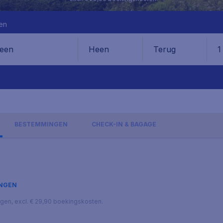
en
Heen
Terug
1
en
BESTEMMINGEN
CHECK-IN & BAGAGE
INGEN
lagen, excl. € 29,90 boekingskosten.