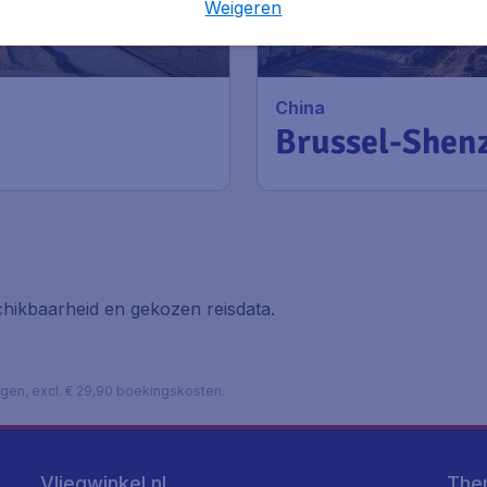
Weigeren
China
Brussel-Shen
hikbaarheid en gekozen reisdata.
lagen, excl. € 29,90 boekingskosten.
Vliegwinkel.nl
The