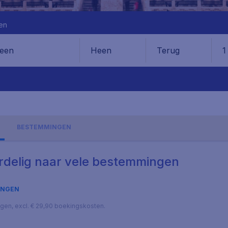
en
Heen
Terug
1
en
BESTEMMINGEN
ordelig naar vele bestemmingen
INGEN
lagen, excl. € 29,90 boekingskosten.