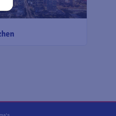
zhen
ma's