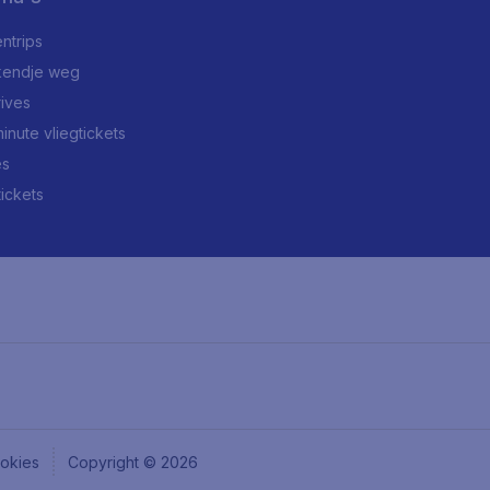
ntrips
endje weg
rives
minute vliegtickets
es
tickets
okies
Copyright © 2026