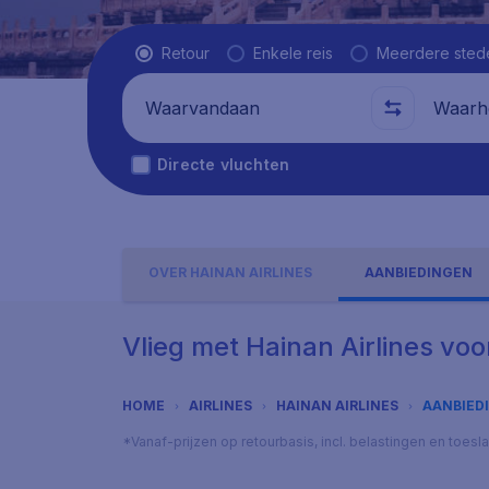
Vluchttype
Retour
Enkele reis
Meerdere sted
Waarvandaan
Waarhe
Directe vluchten
OVER HAINAN AIRLINES
AANBIEDINGEN
Vlieg met Hainan Airlines vo
HOME
AIRLINES
HAINAN AIRLINES
AANBIED
*Vanaf-prijzen op retourbasis, incl. belastingen en toes