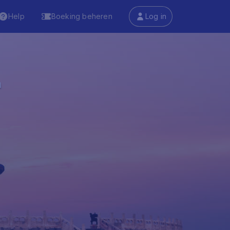
Help
Boeking beheren
Log in
n