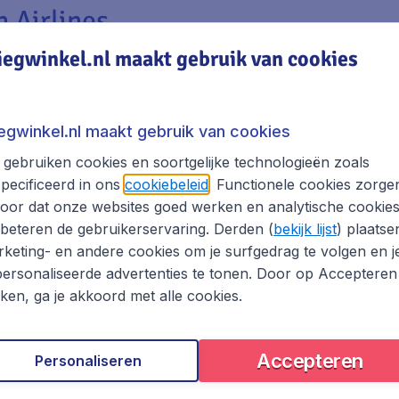
 Airlines
iegwinkel.nl maakt gebruik van cookies
t verre oosten? Ontdek dan de prachtige bestemmingen in
af Brussel
! Met Hainan Airlines wordt jouw reis naar Beiji
 Airlines en ervaar het beste van Azië!
iegwinkel.nl maakt gebruik van cookies
gebruiken cookies en soortgelijke technologieën zoals
anuit Brussel naar Beijing (Peki
pecificeerd in ons
cookiebeleid
. Functionele cookies zorge
oor dat onze websites goed werken en analytische cookie
beteren de gebruikerservaring. Derden (
bekijk lijst
) plaatse
keting- en andere cookies om je surfgedrag te volgen en j
ersonaliseerde advertenties te tonen. Door op Accepteren
kken, ga je akkoord met alle cookies.
Accepteren
Personaliseren