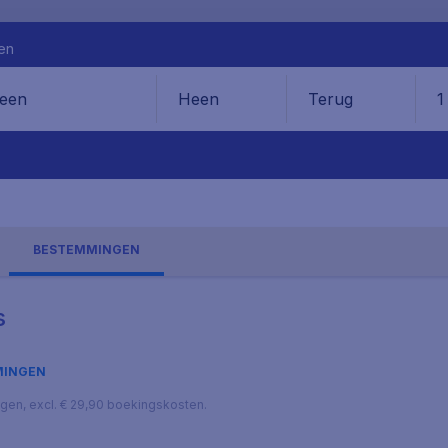
en
Heen
Terug
1
en
BESTEMMINGEN
s
MINGEN
lagen, excl. € 29,90 boekingskosten.