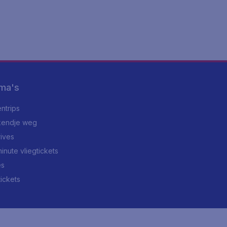
ma's
ntrips
endje weg
rives
minute vliegtickets
es
tickets