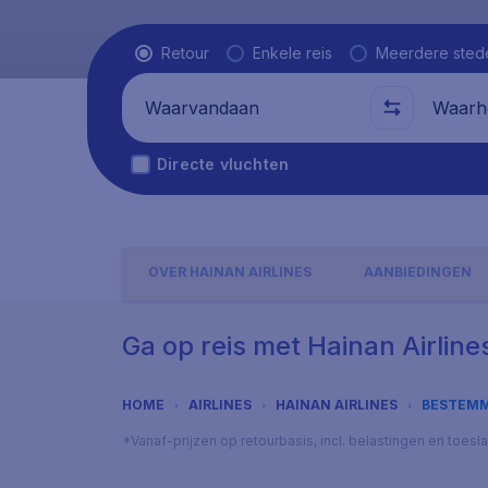
Vluchttype
Retour
Enkele reis
Meerdere sted
Waarvandaan
Waarhe
Directe vluchten
OVER HAINAN AIRLINES
AANBIEDINGEN
Ga op reis met Hainan Airline
HOME
AIRLINES
HAINAN AIRLINES
BESTEM
*Vanaf-prijzen op retourbasis, incl. belastingen en toes