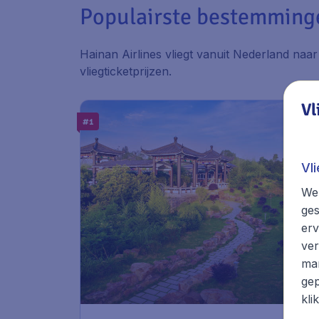
Populairste bestemminge
Hainan Airlines vliegt vanuit Nederland naa
vliegticketprijzen.
Vl
#1
Vl
We 
ges
erv
ver
mar
gep
kli