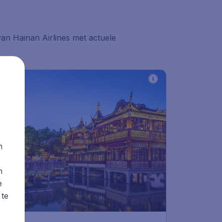
van Hainan Airlines met actuele
n
s
n
e
 te