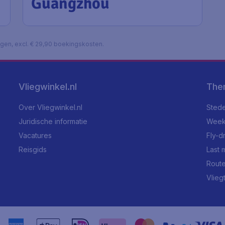
Guangzhou
lagen, excl. € 29,90 boekingskosten.
Vliegwinkel.nl
The
Over Vliegwinkel.nl
Stede
Juridische informatie
Week
Vacatures
Fly-d
Reisgids
Last 
Rout
Vlieg