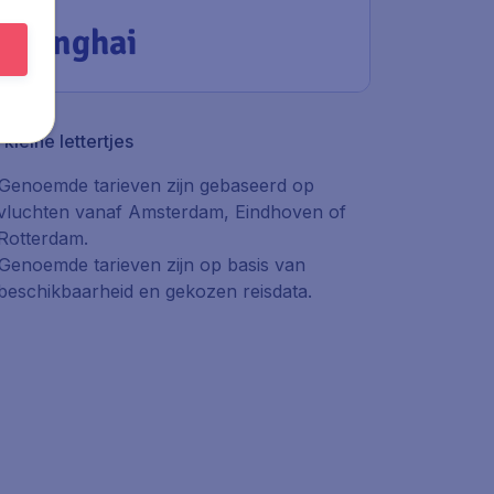
China
Shanghai
kleine lettertjes
Genoemde tarieven zijn gebaseerd op
vluchten vanaf Amsterdam, Eindhoven of
Rotterdam.
Genoemde tarieven zijn op basis van
beschikbaarheid en gekozen reisdata.