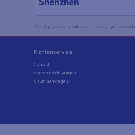
Shenzhen
*Vanaf-prijzen op retourbasis, incl. belastingen en toes
Klantenservice
Contact
Veelgestelde vragen
Visum aanvragen?