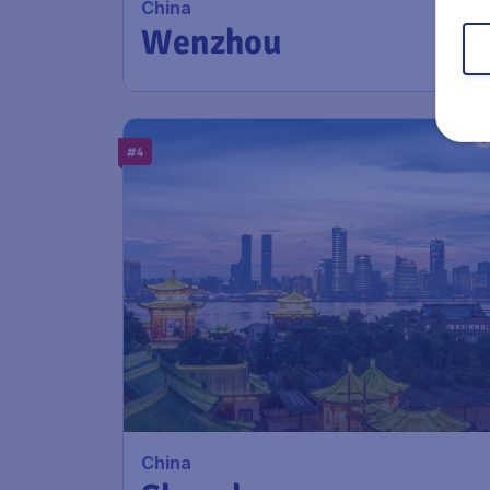
China
Wenzhou
#4
China