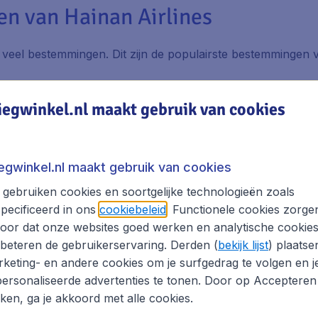
n van Hainan Airlines
r veel bestemmingen. Dit zijn de populairste bestemmingen 
iegwinkel.nl maakt gebruik van cookies
#2
#3
iegwinkel.nl maakt gebruik van cookies
gebruiken cookies en soortgelijke technologieën zoals
pecificeerd in ons
cookiebeleid
. Functionele cookies zorge
oor dat onze websites goed werken en analytische cookie
beteren de gebruikerservaring. Derden (
bekijk lijst
) plaatse
keting- en andere cookies om je surfgedrag te volgen en j
ersonaliseerde advertenties te tonen. Door op Accepteren
kken, ga je akkoord met alle cookies.