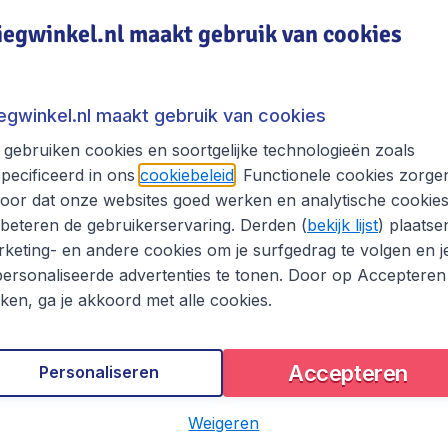
press
1
iegwinkel.nl maakt gebruik van cookies
edingen van deze luchtvaartmaatschappij.
rieven naar de populairste bestemmingen. Bekijk hier
iegwinkel.nl maakt gebruik van cookies
gebruiken cookies en soortgelijke technologieën zoals
pecificeerd in ons
cookiebeleid
. Functionele cookies zorge
3
oor dat onze websites goed werken en analytische cookie
beteren de gebruikerservaring. Derden (
bekijk lijst
) plaatse
keting- en andere cookies om je surfgedrag te volgen en j
ersonaliseerde advertenties te tonen. Door op Accepteren
kken, ga je akkoord met alle cookies.
Accepteren
Personaliseren
201
*
*
Turkije
€
vanaf
Kayseri
Weigeren
V