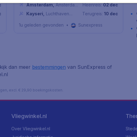
c
Amsterdam
,
Amsterdam
Heenreis:
02 dec
Airport Schiphol
c
Kayseri
,
Luchthaven
Terugreis:
10 dec
Kayseri Erkilet
1u geleden gevonden
•
Sunexpress
ekijk dan meer
bestemmingen
van SunExpress of
l.nl
lagen, excl. € 29,90 boekingskosten.
Vliegwinkel.nl
The
Over Vliegwinkel.nl
Stede