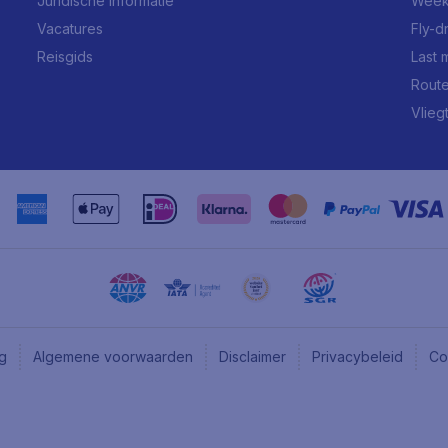
Juridische informatie
Week
Vacatures
Fly-d
Reisgids
Last 
Rout
Vlieg
ng
Algemene voorwaarden
Disclaimer
Privacybeleid
Co