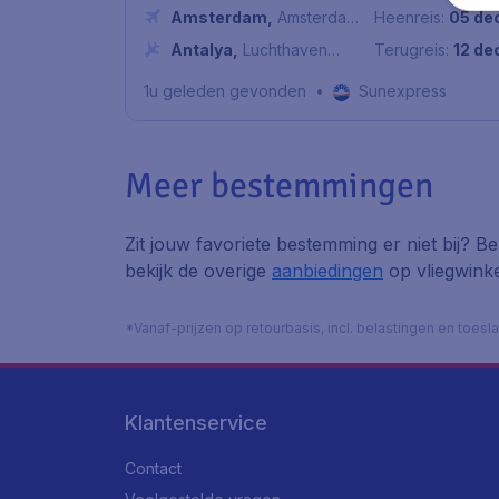
Amsterdam
,
Amsterdam
Heenreis:
05 de
Airport Schiphol
Antalya
,
Luchthaven
Terugreis:
12 de
Antalya
1u geleden gevonden
•
Sunexpress
Meer bestemmingen
Zit jouw favoriete bestemming er niet bij? B
bekijk de overige
aanbiedingen
op vliegwinke
*Vanaf-prijzen op retourbasis, incl. belastingen en toes
Klantenservice
Contact