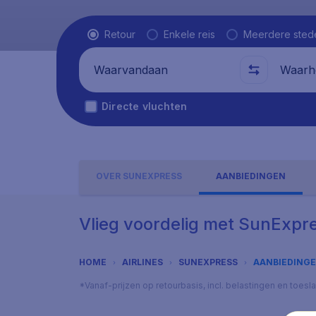
Vluchttype
Retour
Enkele reis
Meerdere sted
Waarvandaan
Waarhe
Directe vluchten
OVER SUNEXPRESS
AANBIEDINGEN
Vlieg voordelig met SunExpr
HOME
AIRLINES
SUNEXPRESS
AANBIEDING
*Vanaf-prijzen op retourbasis, incl. belastingen en toes