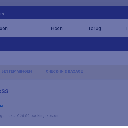
en
Heen
Terug
1
en
BESTEMMINGEN
CHECK-IN & BAGAGE
ess
EN
lagen, excl. € 29,90 boekingskosten.