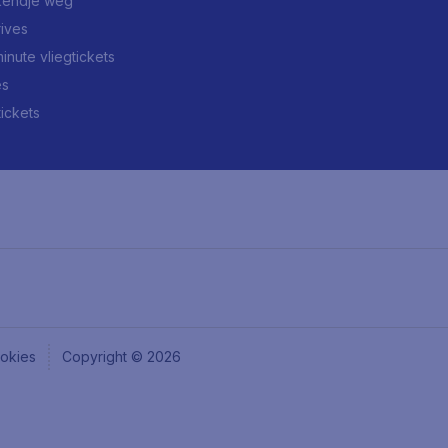
endje weg
rives
minute vliegtickets
es
tickets
okies
Copyright © 2026