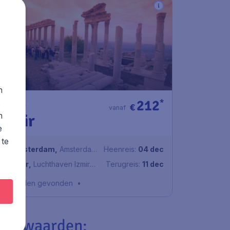
n
212
s
*
Turkije
€
vanaf
n
Izmir
e
 te
Amsterdam
,
Amsterdam
Heenreis:
04 dec
Airport Schiphol
İzmir
,
Luchthaven Izmir
Terugreis:
11 dec
Adnan Menderes
1u geleden gevonden
•
oorwaarden: