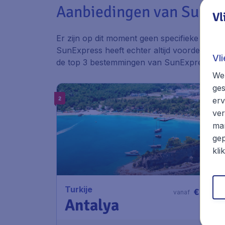
Aanbiedingen van SunEx
Vl
Er zijn op dit moment geen specifieke aanbi
SunExpress heeft echter altijd voordelige ta
Vl
de top 3 bestemmingen van SunExpress.
We 
ges
2
erv
ver
mar
gep
kli
276
Turkije
€
vanaf
Antalya