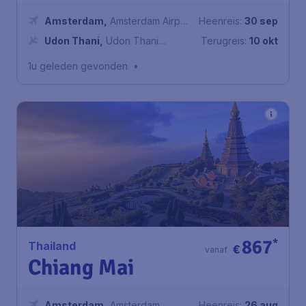
Amsterdam
,
Amsterdam Airport
Heenreis:
30 sep
Schiphol
Udon Thani
,
Udon Thani
Terugreis:
10 okt
International Airport
1u geleden gevonden
•
867
*
Thailand
€
vanaf
Chiang Mai
Amsterdam
,
Amsterdam
Heenreis:
26 aug