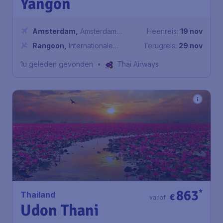
Yangon
Amsterdam
,
Amsterdam
Heenreis:
19 nov
Airport Schiphol
Rangoon
,
Internationale
Terugreis:
29 nov
Luchthaven Rangoon
1u geleden gevonden
•
Thai Airways
863
*
Thailand
€
vanaf
Udon Thani