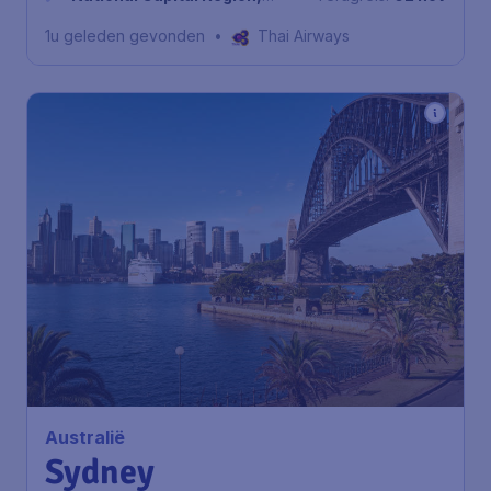
Ninoy Aquino International
1u geleden gevonden
•
Thai Airways
Airport
Australië
Sydney