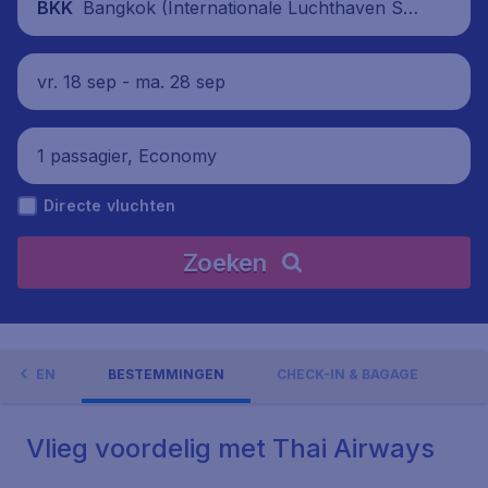
Bangkok (Internationale Luchthaven Suv
BKK
arnabhumi), Thailand
vr. 18 sep - ma. 28 sep
1 passagier, Economy
Directe vluchten
Zoeken
EDINGEN
BESTEMMINGEN
CHECK-IN & BAGAGE
Vlieg voordelig met Thai Airways