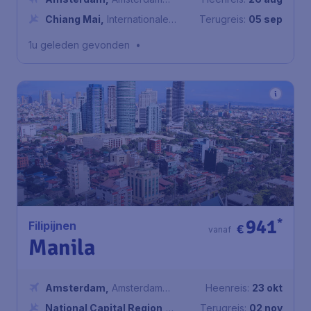
Airport Schiphol
Chiang Mai
,
Internationale
Terugreis:
05 sep
Luchthaven Chiang Mai
1u geleden gevonden
•
941
*
Filipijnen
€
vanaf
Manila
Amsterdam
,
Amsterdam
Heenreis:
23 okt
Airport Schiphol
National Capital Region
,
Terugreis:
02 nov