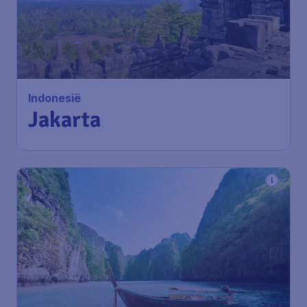
Indonesië
Jakarta
687
*
Thailand
€
vanaf