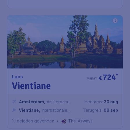
724
*
Laos
€
vanaf
Vientiane
Amsterdam
,
Amsterdam
Heenreis:
30 aug
Airport Schiphol
Vientiane
,
Internationale
Terugreis:
08 sep
luchthaven Wattay
1u geleden gevonden
•
Thai Airways