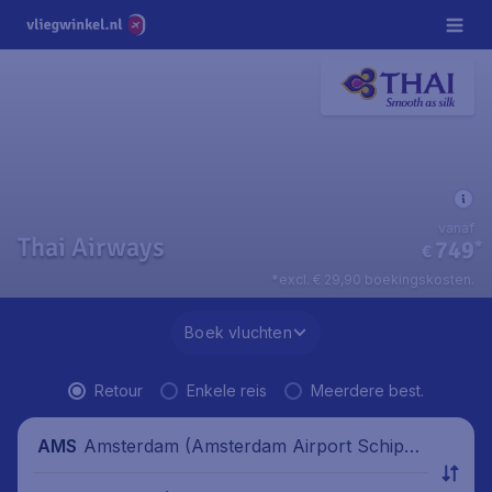
vanaf
Thai Airways
749
*
€
*excl. € 29,90 boekingskosten.
Boek vluchten
Retour
Enkele reis
Meerdere best.
Amsterdam (Amsterdam Airport Schipho
AMS
l), Nederland