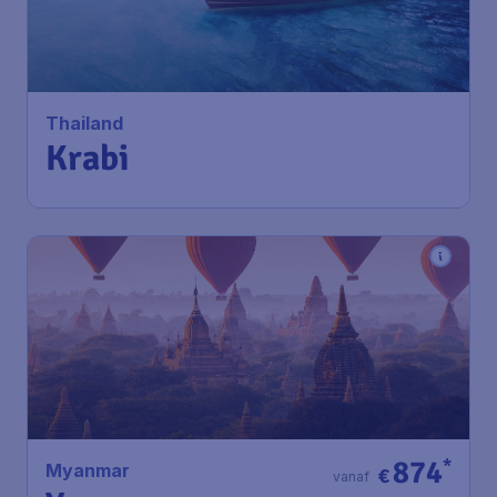
Krabi
Amsterdam
,
Amsterdam Airport
Heenreis:
25 aug
Schiphol
Mueang Krabi District
,
Krabi
Terugreis:
01 sep
Airport
1u geleden gevonden
•
Thai Airways
874
*
Myanmar
€
vanaf