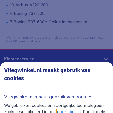
19 Airbus A320-200
4 Boeing 737-500
7 Boeing 737-600* Online inchecken: ja
*Vanaf-prijzen op retourbasis, incl. belastingen en toeslagen, excl.
€ 29,90 boekingskosten.
Klantenservice
Vliegwinkel.nl maakt gebruik van
cookies
Vliegwinkel.nl
Thema's
Vliegwinkel.nl maakt gebruik van cookies
We gebruiken cookies en soortgelijke technologieën
zoals gespecificeerd in ons
cookiebeleid
. Functionele