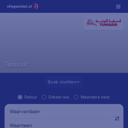
Tunisair
Boek vluchten
Retour
Enkele reis
Meerdere best.
Waarvandaan
Waarheen