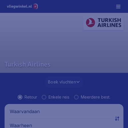
Turkish Airlines
Boek vluchten
Retour
Enkele reis
Meerdere best.
Waarvandaan
Waarheen