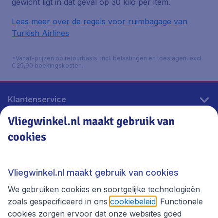
gewicht ligt in dat geval op 30 kilo per item.
Lees meer over de regels voor ruimbagage van
Turkish Airlines
*Vanaf-prijzen op retourbasis, incl. belastingen en toeslagen, excl.
€ 29,90 boekingskosten.
Klantenservice
Vliegwinkel.nl maakt gebruik van
cookies
Vliegwinkel.nl
Thema's
Vliegwinkel.nl maakt gebruik van cookies
We gebruiken cookies en soortgelijke technologieën
zoals gespecificeerd in ons
cookiebeleid
. Functionele
cookies zorgen ervoor dat onze websites goed