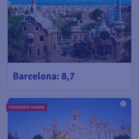
103
*
Barcelona: 8,7
€
vanaf
Amsterdam
,
Amsterdam
Heenreis:
14 aug
Airport Schiphol
Barcelona
,
Luchthaven Josep
Terugreis:
05 sep
Tarradellas Barcelona-El Prat
1u geleden gevonden
•
STEDENTRIP EUROPA