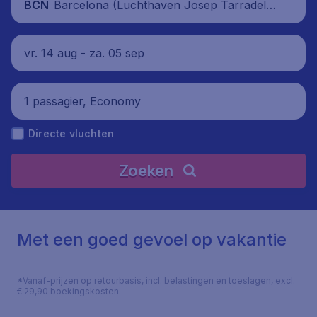
Barcelona (Luchthaven Josep Tarradella
BCN
s Barcelona-El Prat), Spanje
vr. 14 aug - za. 05 sep
1 passagier, Economy
Directe vluchten
Zoeken
Met een goed gevoel op vakantie
*Vanaf-prijzen op retourbasis, incl. belastingen en toeslagen, excl.
€ 29,90 boekingskosten.