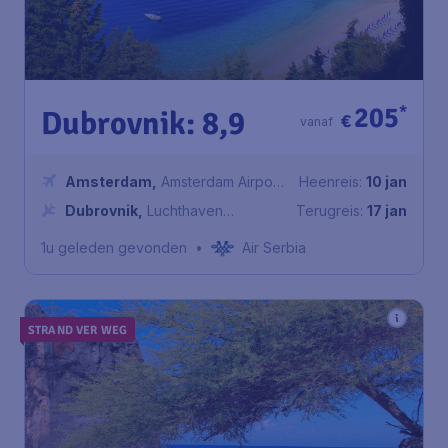
205
*
Dubrovnik: 8,9
€
vanaf
Amsterdam
,
Amsterdam Airport
Heenreis:
10 jan
Schiphol
Dubrovnik
,
Luchthaven
Terugreis:
17 jan
Dubrovnik
1u geleden gevonden
•
Air Serbia
STRAND VER WEG