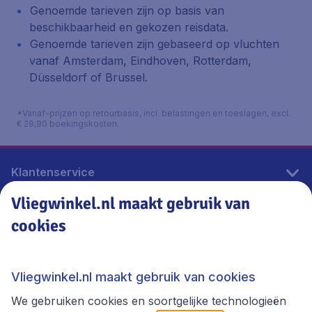
Genoemde tarieven zijn op basis van
beschikbaarheid en gekozen reisdata.
Genoemde tarieven zijn gebaseerd op vluchten
vanaf Amsterdam, Eindhoven, Rotterdam,
Düsseldorf of Brussel.
*Vanaf-prijzen op retourbasis, incl. belastingen en toeslagen, excl.
€ 29,90 boekingskosten.
Klantenservice
Vliegwinkel.nl maakt gebruik van
cookies
Vliegwinkel.nl
Thema's
Vliegwinkel.nl maakt gebruik van cookies
We gebruiken cookies en soortgelijke technologieën