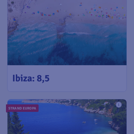
104
*
Ibiza: 8,5
€
vanaf
Amsterdam
,
Amsterdam
Heenreis:
24 aug
Airport Schiphol
Ibiza
,
Luchthaven Ibiza
Terugreis:
02 sep
1u geleden gevonden
•
STRAND EUROPA