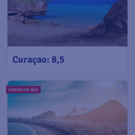
560
*
Curaçao: 8,5
€
vanaf
Amsterdam
,
Amsterdam Airport
Heenreis:
27 sep
Schiphol
Curacao
,
Curaçao International
Terugreis:
05 okt
Airport
1u geleden gevonden
•
TUI fly Netherlands
STRAND VER WEG