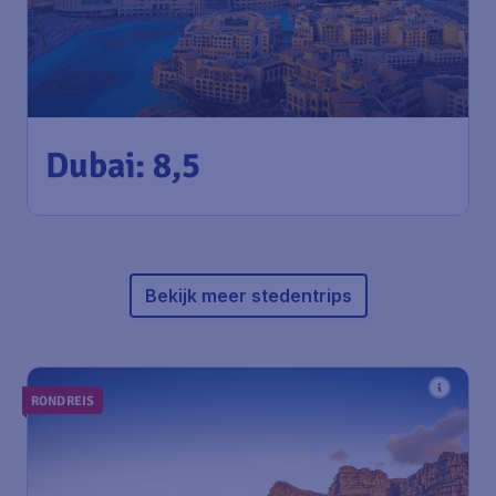
259
*
Dubai: 8,5
€
vanaf
Amsterdam
,
Amsterdam Airport
Heenreis:
17 okt
Schiphol
Dubai
,
internationale luchthaven
Terugreis:
27 okt
van dubai
1u geleden gevonden
•
AJet
Bekijk meer stedentrips
RONDREIS