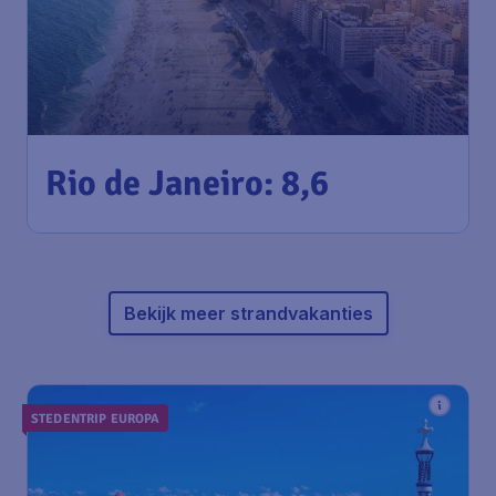
710
*
Rio de Janeiro: 8,6
€
vanaf
Amsterdam
,
Amsterdam Airport
Heenreis:
01 nov
Schiphol
Rio de Janeiro
,
Luchthaven
Terugreis:
10 nov
Santos-Dumont
1u geleden gevonden
•
LATAM Airlines
Bekijk meer strandvakanties
STEDENTRIP EUROPA