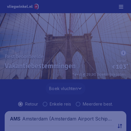
Best beoordeelde
vanaf
Vakantiebestemmingen
103
*
€
*excl. € 29,90 boekingskosten.
Boek vluchten
Retour
Enkele reis
Meerdere best.
Amsterdam (Amsterdam Airport Schipho
AMS
l), Nederland