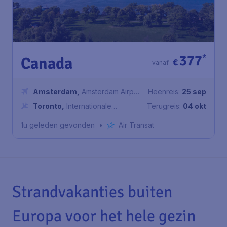
377
*
Canada
€
vanaf
Amsterdam
,
Amsterdam Airport
Heenreis:
25 sep
Schiphol
Toronto
,
Internationale
Terugreis:
04 okt
luchthaven Toronto Pearson
1u geleden gevonden
•
Air Transat
Strandvakanties buiten
Europa voor het hele gezin