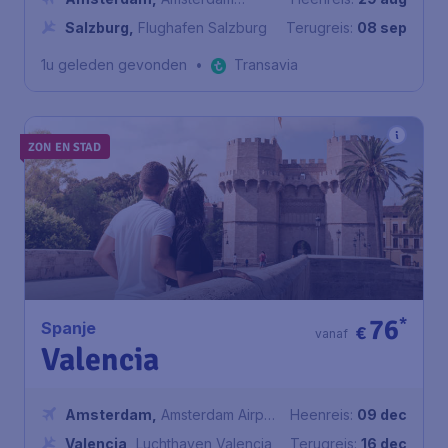
Airport Schiphol
Salzburg
,
Flughafen Salzburg
Terugreis:
08 sep
1u geleden gevonden
•
Transavia
ZON EN STAD
76
*
Spanje
€
vanaf
Valencia
Amsterdam
,
Amsterdam Airport
Heenreis:
09 dec
Schiphol
Valencia
,
Luchthaven Valencia
Terugreis:
16 dec