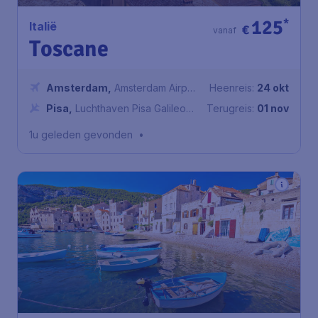
125
*
Italië
€
vanaf
Toscane
Amsterdam
,
Amsterdam Airport
Heenreis:
24 okt
Schiphol
Pisa
,
Luchthaven Pisa Galileo
Terugreis:
01 nov
Galilei
1u geleden gevonden
•