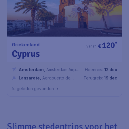
120
*
Griekenland
€
vanaf
Cyprus
Amsterdam
,
Amsterdam Airport
Heenreis:
12 dec
Schiphol
Lanzarote
,
Aeropuerto de
Terugreis:
19 dec
Lanzarote
1u geleden gevonden
•
Slimme stedentrips voor het