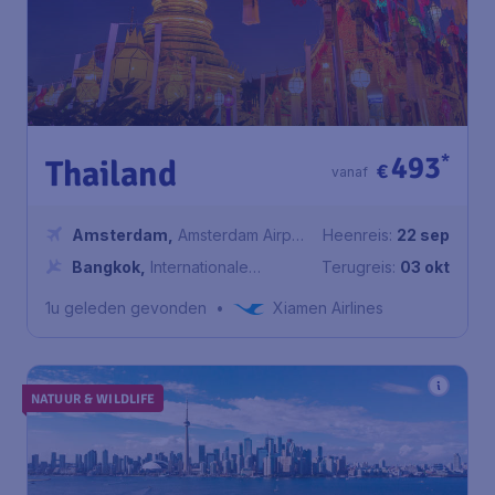
493
*
Thailand
€
vanaf
Amsterdam
,
Amsterdam Airport
Heenreis:
22 sep
Schiphol
Bangkok
,
Internationale
Terugreis:
03 okt
Luchthaven Suvarnabhumi
1u geleden gevonden
•
Xiamen Airlines
NATUUR & WILDLIFE