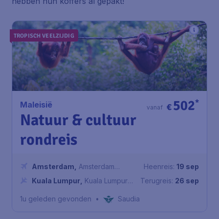
hebben hun koffers al gepakt!
TROPISCH VEELZIJDIG
502
*
Maleisië
€
vanaf
Natuur & cultuur
rondreis
Amsterdam
,
Amsterdam
Heenreis:
19 sep
Airport Schiphol
Kuala Lumpur
,
Kuala Lumpur
Terugreis:
26 sep
International Airport
1u geleden gevonden
•
Saudia