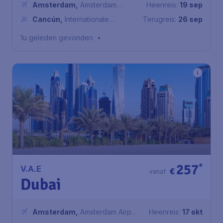
Amsterdam
,
Amsterdam
Heenreis:
19 sep
Airport Schiphol
Cancún
,
Internationale
Terugreis:
26 sep
luchthaven van Cancún
1u geleden gevonden
•
257
*
V.A.E
€
vanaf
Dubai
Amsterdam
,
Amsterdam Airport
Heenreis:
17 okt
Schiphol