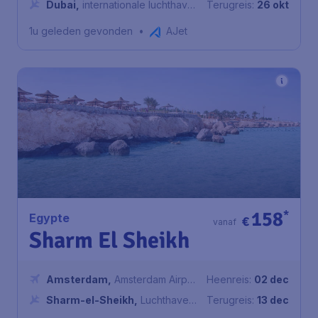
Dubai
,
internationale luchthaven
Terugreis:
26 okt
van dubai
1u geleden gevonden
•
AJet
158
*
Egypte
€
vanaf
Sharm El Sheikh
Amsterdam
,
Amsterdam Airport
Heenreis:
02 dec
Schiphol
Sharm-el-Sheikh
,
Luchthaven
Terugreis:
13 dec
Sharm-el-Sheikh