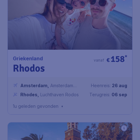
158
*
Griekenland
€
vanaf
Rhodos
Amsterdam
,
Amsterdam
Heenreis:
26 aug
Airport Schiphol
Rhodes
,
Luchthaven Rodos
Terugreis:
06 sep
1u geleden gevonden
•