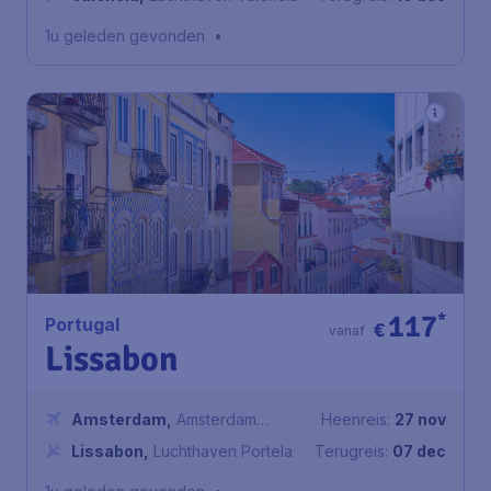
1u geleden gevonden
•
117
*
Portugal
€
vanaf
Lissabon
Amsterdam
,
Amsterdam
Heenreis:
27 nov
Airport Schiphol
Lissabon
,
Luchthaven Portela
Terugreis:
07 dec