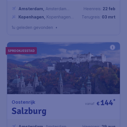
Amsterdam
,
Amsterdam
Heenreis:
22 feb
Airport Schiphol
Kopenhagen
,
Kopenhagen
Terugreis:
03 mrt
luchthaven
1u geleden gevonden
•
SPROOKJESSTAD
144
*
Oostenrijk
€
vanaf
Salzburg
Amsterdam
,
Amsterdam
Heenreis:
29 aug