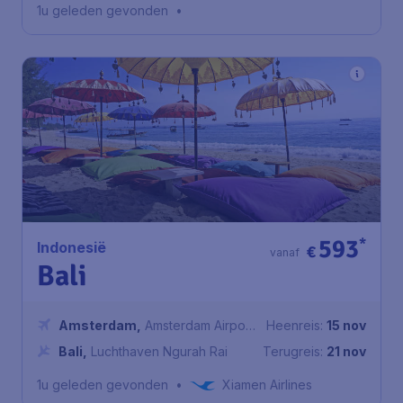
1u geleden gevonden
•
593
*
Indonesië
€
vanaf
Bali
Amsterdam
,
Amsterdam Airport
Heenreis:
15 nov
Schiphol
Bali
,
Luchthaven Ngurah Rai
Terugreis:
21 nov
1u geleden gevonden
•
Xiamen Airlines