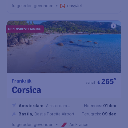
Smeralda
1u geleden gevonden
•
easyJet
GEZINSBESTEMMING
265
*
Frankrijk
€
vanaf
Corsica
Amsterdam
,
Amsterdam
Heenreis:
01 dec
Airport Schiphol
Bastia
,
Bastia Poretta Airport
Terugreis:
09 dec
1u geleden gevonden
•
Air France