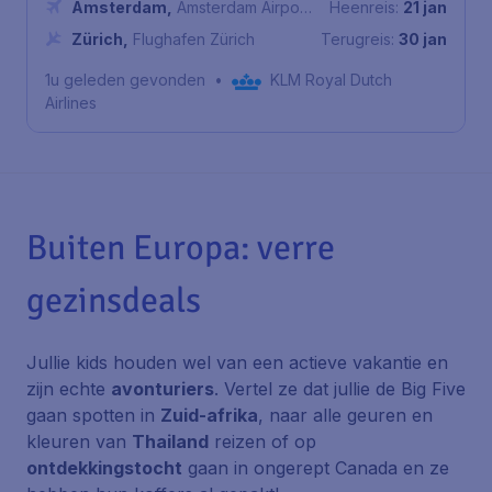
Amsterdam
,
Amsterdam Airport
Heenreis:
21 jan
Schiphol
Zürich
,
Flughafen Zürich
Terugreis:
30 jan
1u geleden gevonden
•
KLM Royal Dutch
Airlines
Buiten Europa: verre
gezinsdeals
Jullie kids houden wel van een actieve vakantie en
zijn echte
avonturiers
. Vertel ze dat jullie de
Big Five
gaan spotten in
Zuid-afrika
, naar alle geuren en
kleuren van
Thailand
reizen of op
ontdekkingstocht
gaan in ongerept Canada en ze