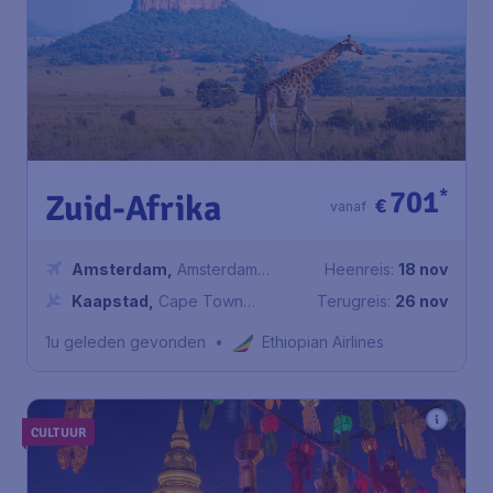
701
*
Zuid-Afrika
€
vanaf
Amsterdam
,
Amsterdam
Heenreis:
18 nov
Airport Schiphol
Kaapstad
,
Cape Town
Terugreis:
26 nov
International Airport
1u geleden gevonden
•
Ethiopian Airlines
CULTUUR