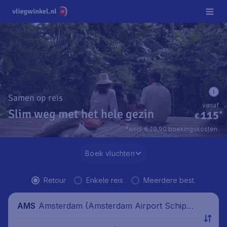
Samen op reis
vanaf
Slim weg met het hele gezin
115
*
€
*excl. € 29,90 boekingskosten.
Boek vluchten
Retour
Enkele reis
Meerdere best.
Amsterdam (Amsterdam Airport Schipho
AMS
l), Nederland