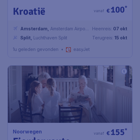
100
*
Kroatië
€
vanaf
Amsterdam
,
Amsterdam Airport
Heenreis:
07 okt
Schiphol
Split
,
Luchthaven Split
Terugreis:
15 okt
1u geleden gevonden
•
easyJet
155
*
Noorwegen
€
vanaf