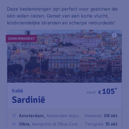
Deze bestemmingen zijn perfect voor gezinnen die
slim willen reizen. Geniet van een korte vlucht,
kindvriendelijke stranden en scherpe retourdeals!
ZOMERFAVORIET
105
*
Italië
€
vanaf
Sardinië
Amsterdam
,
Amsterdam Airport
Heenreis:
08 okt
Schiphol
Olbia
,
Aeroporto di Olbia-Costa
Terugreis:
15 okt