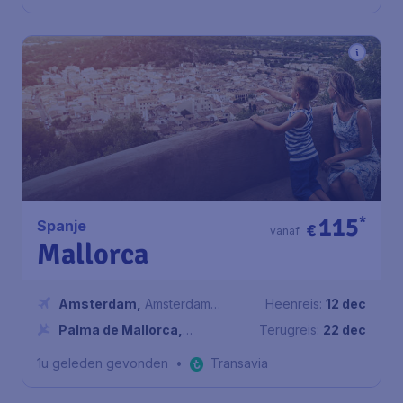
115
*
Spanje
€
vanaf
Mallorca
Amsterdam
,
Amsterdam
Heenreis:
12 dec
Airport Schiphol
Palma de Mallorca
,
Terugreis:
22 dec
Luchthaven Palma de Mallorca
1u geleden gevonden
•
Transavia