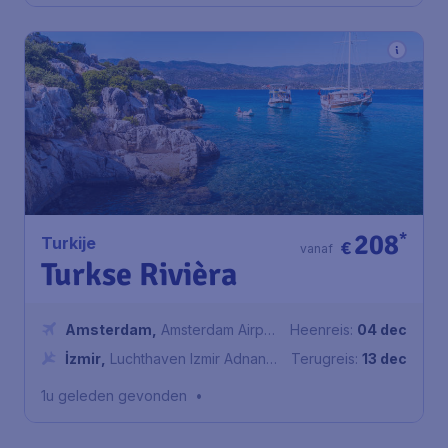
208
*
Turkije
€
vanaf
Turkse Rivièra
Amsterdam
,
Amsterdam Airport
Heenreis:
04 dec
Schiphol
İzmir
,
Luchthaven Izmir Adnan
Terugreis:
13 dec
Menderes
1u geleden gevonden
•