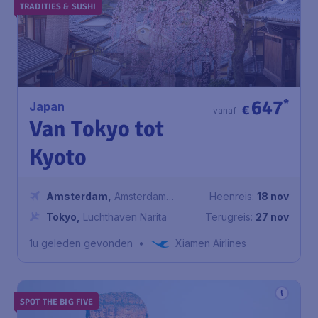
TRADITIES & SUSHI
647
*
Japan
€
vanaf
Van Tokyo tot
Kyoto
Amsterdam
,
Amsterdam
Heenreis:
18 nov
Airport Schiphol
Tokyo
,
Luchthaven Narita
Terugreis:
27 nov
1u geleden gevonden
•
Xiamen Airlines
SPOT THE BIG FIVE