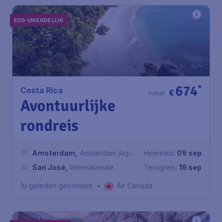
ECO-VRIENDELIJK
674
*
Costa Rica
€
vanaf
Avontuurlijke
rondreis
Amsterdam
,
Amsterdam Airport
Heenreis:
09 sep
Schiphol
San José
,
Internationale
Terugreis:
19 sep
luchthaven Juan Santamaría
1u geleden gevonden
•
Air Canada