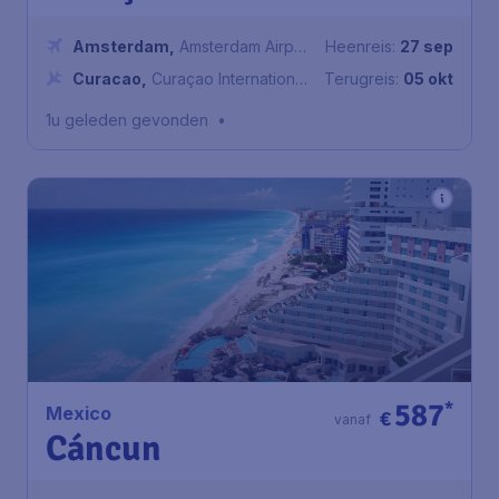
Amsterdam
,
Amsterdam Airport
Heenreis:
27 sep
Schiphol
Curacao
,
Curaçao International
Terugreis:
05 okt
Airport
1u geleden gevonden
•
587
*
Mexico
€
vanaf
Cáncun