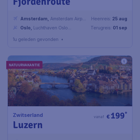
Fjordenroute
Amsterdam
,
Amsterdam Airport
Heenreis:
25 aug
Schiphol
Oslo
,
Luchthaven Oslo
Terugreis:
01 sep
Gardermoen
1u geleden gevonden
•
NATUURVAKANTIE
199
*
Zwitserland
€
vanaf
Luzern