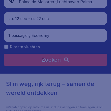
Palma de Mallorca (Luchthaven Palma d
PMI
e Mallorca), Spanje
za. 12 dec - di. 22 dec
1 passagier, Economy
Directe vluchten
Zoeken
Slim weg, rijk terug – samen de
wereld ontdekken
*Vanaf-prijzen op retourbasis, incl. belastingen en toeslagen, excl.
€ 29,90 boekingskosten.