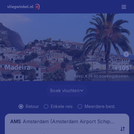
Fly-drive
vanaf
Madeira
105
*
€
*excl. € 29,90 boekingskosten.
Boek vluchten
Retour
Enkele reis
Meerdere best.
Amsterdam (Amsterdam Airport Schipho
AMS
l), Nederland