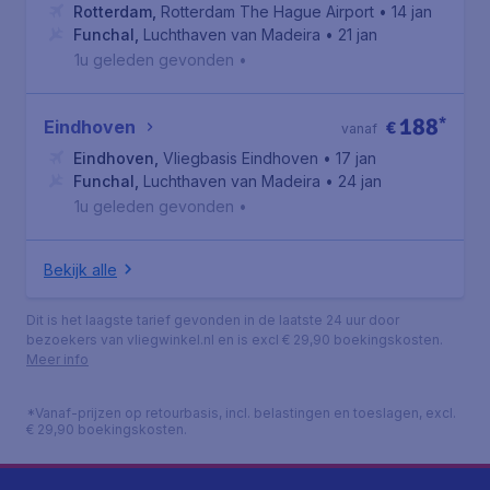
Rotterdam
,
Rotterdam The Hague Airport
• 14 jan
Funchal
,
Luchthaven van Madeira
• 21 jan
1u geleden gevonden
•
188
*
Eindhoven
€
vanaf
Eindhoven
,
Vliegbasis Eindhoven
• 17 jan
Funchal
,
Luchthaven van Madeira
• 24 jan
1u geleden gevonden
•
Bekijk alle
Dit is het laagste tarief gevonden in de laatste 24 uur door
bezoekers van vliegwinkel.nl en is excl € 29,90 boekingskosten.
Meer info
*Vanaf-prijzen op retourbasis, incl. belastingen en toeslagen, excl.
€ 29,90 boekingskosten.