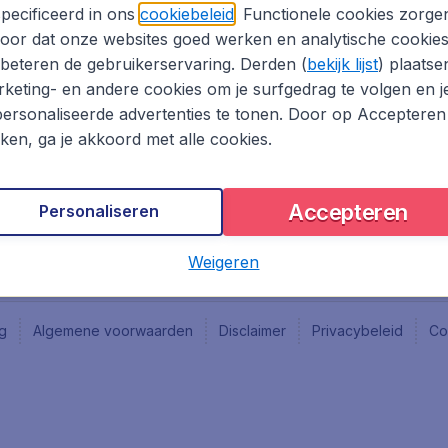
Vacatures
Fly-d
pecificeerd in ons
cookiebeleid
. Functionele cookies zorge
Reisgids
Last 
oor dat onze websites goed werken en analytische cookie
Rout
beteren de gebruikerservaring. Derden (
bekijk lijst
) plaatse
Vlieg
keting- en andere cookies om je surfgedrag te volgen en j
ersonaliseerde advertenties te tonen. Door op Accepteren
kken, ga je akkoord met alle cookies.
Accepteren
Personaliseren
Weigeren
ng
Algemene voorwaarden
Disclaimer
Privacybeleid
Co