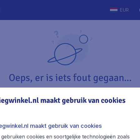
EUR
Oeps, er is iets fout gegaan...
iegwinkel.nl maakt gebruik van cookies
Vliegwinkel.nl
The
Over Vliegwinkel.nl
Stede
iegwinkel.nl maakt gebruik van cookies
Juridische informatie
Week
gebruiken cookies en soortgelijke technologieën zoals