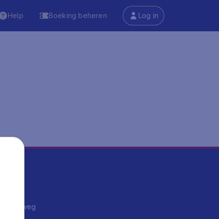
Help
Boeking beheren
Log in
ma's
ntrips
endje weg