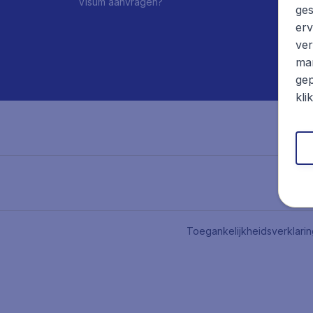
Visum aanvragen?
ges
erv
ver
mar
gep
kli
Toegankelijkheidsverklari