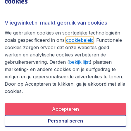
cookies
Vliegwinkel.nl
Thema's
Vliegwinkel.nl maakt gebruik van cookies
We gebruiken cookies en soortgelijke technologieën
zoals gespecificeerd in ons
cookiebeleid
. Functionele
cookies zorgen ervoor dat onze websites goed
werken en analytische cookies verbeteren de
gebruikerservaring. Derden (
bekijk lijst
) plaatsen
marketing- en andere cookies om je surfgedrag te
volgen en je gepersonaliseerde advertenties te tonen.
Door op Accepteren te klikken, ga je akkoord met alle
cookies.
Toegankelijkheidsverklaring
Algemene voorwaarden
Disclaimer
Privacybeleid
Cookies
Accepteren
Copyright © 2026
Personaliseren