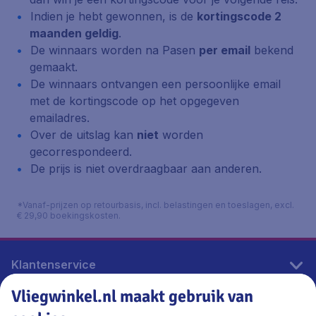
Indien je hebt gewonnen, is de
kortingscode 2
maanden geldig
.
De winnaars worden na Pasen
per email
bekend
gemaakt.
De winnaars ontvangen een persoonlijke email
met de kortingscode op het opgegeven
emailadres.
Over de uitslag kan
niet
worden
gecorrespondeerd.
De prijs is niet overdraagbaar aan anderen.
*Vanaf-prijzen op retourbasis, incl. belastingen en toeslagen, excl.
€ 29,90 boekingskosten.
Klantenservice
Vliegwinkel.nl maakt gebruik van