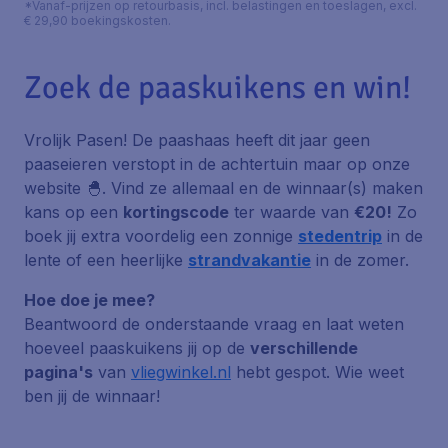
*Vanaf-prijzen op retourbasis, incl. belastingen en toeslagen, excl.
€ 29,90 boekingskosten.
Zoek de paaskuikens en win!
Vrolijk Pasen! De paashaas heeft dit jaar geen
paaseieren verstopt in de achtertuin maar op onze
website 🐣. Vind ze allemaal en de winnaar(s) maken
kans op een
kortingscode
ter waarde van
€20!
Zo
boek jij extra voordelig een zonnige
stedentrip
in de
lente of een heerlijke
strandvakantie
in de zomer.
Hoe doe je mee?
Beantwoord de onderstaande vraag en laat weten
hoeveel paaskuikens jij op de
verschillende
pagina's
van
vliegwinkel.nl
hebt gespot. Wie weet
ben jij de winnaar!