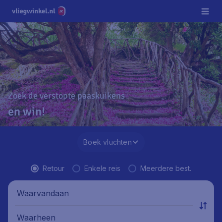
Zoek de verstopte paaskuikens
en win!
Boek vluchten
Retour
Enkele reis
Meerdere best.
Waarvandaan
Waarheen