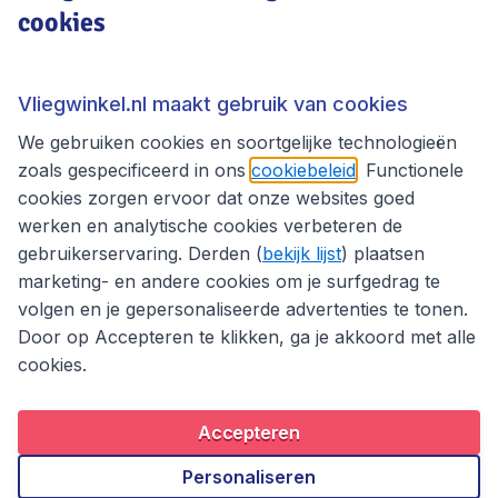
cookies
Vliegwinkel.nl
Thema's
Vliegwinkel.nl maakt gebruik van cookies
We gebruiken cookies en soortgelijke technologieën
zoals gespecificeerd in ons
cookiebeleid
. Functionele
cookies zorgen ervoor dat onze websites goed
werken en analytische cookies verbeteren de
gebruikerservaring. Derden (
bekijk lijst
) plaatsen
marketing- en andere cookies om je surfgedrag te
volgen en je gepersonaliseerde advertenties te tonen.
Door op Accepteren te klikken, ga je akkoord met alle
cookies.
Toegankelijkheidsverklaring
Algemene voorwaarden
Disclaimer
Privacybeleid
Cookies
Accepteren
Copyright © 2026
Personaliseren