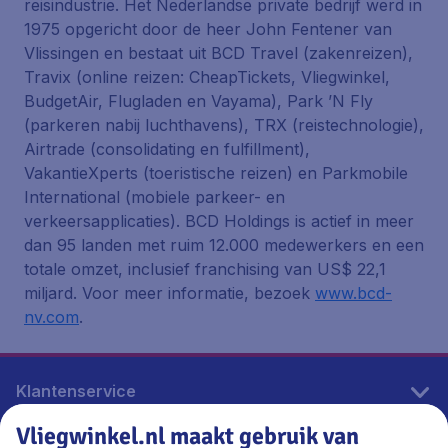
reisindustrie. Het Nederlandse private bedrijf werd in
1975 opgericht door de heer John Fentener van
Vlissingen en bestaat uit BCD Travel (zakenreizen),
Travix (online reizen: CheapTickets, Vliegwinkel,
BudgetAir, Flugladen en Vayama), Park ’N Fly
(parkeren nabij luchthavens), TRX (reistechnologie),
Airtrade (consolidating en fulfillment),
VakantieXperts (toeristische reizen) en Parkmobile
International (mobiele parkeer- en
verkeersapplicaties). BCD Holdings is actief in meer
dan 95 landen met ruim 12.000 medewerkers en een
totale omzet, inclusief franchising van US$ 22,1
miljard. Voor meer informatie, bezoek
www.bcd-
nv.com
.
Klantenservice
Vliegwinkel.nl maakt gebruik van