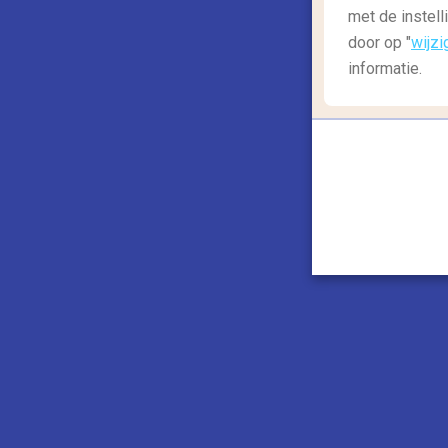
met de instell
door op "
wijzi
informatie.
Wil je de Spaanse keuken leren kennen? M
gezellige en lekkere tapasbarretjes. De be
Cava Baja
in de wijk
La Latina
.
Bekijk snel
de meest rustige stranden in 
4. Bezoek één van de vele m