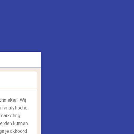
chnieken. Wij
n analytische
 marketing
derden kunnen
ga je akkoord