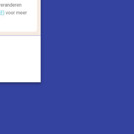
 veranderen
DF)
voor meer