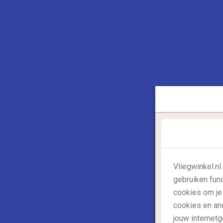
Nergens in Spanje bestaat er zo’n bruisend
gezellige barretjes, qua uitgaansleven is e
telt de meeste bars per vierkante meter i
te duiken. Ga je liever stappen in een disc
Huertas
een aantal discotheken waar je tot
3. Eten bij een tapasbar
Vliegwinkel.n
gebruiken fun
cookies om je
cookies en an
jouw internetg