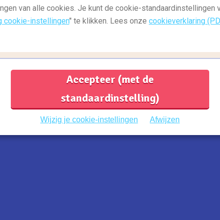
ingen van alle cookies. Je kunt de cookie-standaardinstellingen
g cookie-instellingen
" te klikken. Lees onze
cookieverklaring (P
Accepteer (met de
adrid staat bekend om het grote aanbod van
standaardinstelling)
ste tapas eet je in en rondom de straat
Calle de la
Wijzig je cookie-instellingen
Afwijzen
Spanje voor 2021
!
usea