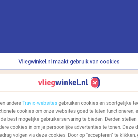
 nachtleven als in Madrid. Van discotheken tot
r in Madrid voor ieder wat wils. De wijk
Malasaña
n Madrid en is daarom ook de plek om het café in
otheek? Dan vind je in de wijken
Puerta del Sol
en
 in de late uren erg goed kunt feesten.
Vliegwinkel.nl maakt gebruik van cookies
l en andere
Travix-websites
gebruiken cookies en soortgelijke te
ctionele cookies om onze websites goed te laten functioneren, e
 de best mogelijke gebruikerservaring te bieden. Derden stellen
dere cookies in om je persoonlijke advertenties te tonen. Deze 
edrag volgen via deze cookies. Door op "accepteren" te klikken, 