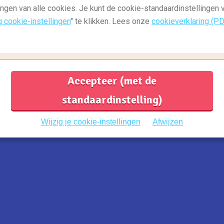
ingen van alle cookies. Je kunt de cookie-standaardinstellingen
g cookie-instellingen
" te klikken. Lees onze
cookieverklaring (P
Accepteer (met de
standaardinstelling)
n Castle
. Het kasteel, dat tevens meer oogt als
Wijzig je cookie-instellingen
Afwijzen
dkwartier van het Engelse bestuur in Ierland.
seum waar je meer over de geschiedenis van
en rondleiding met een gids en bewonder de oude
gedecoreerd met tapijten, pilaren en
 je een indrukwekkende collectie van de wapens
lot de crypte waar nog delen van het
e Vikingwallen te bezichten zijn.