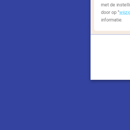
met de instell
door op "
wijzi
informatie.
In het oude centrum van Dublin staat
Dubli
een paleis, was meer dan 700 jaar het hoof
Tegenwoordig dient het als een groot mu
Ierland te weten kunt komen. Kies voor e
Staatsappartementen, die schitterend zijn 
glaskandelaren. Het Koninklijk Kapel waar
van de Engelsen kunt bezichtigen en tot s
oorspronkelijke Normandische kasteel en d