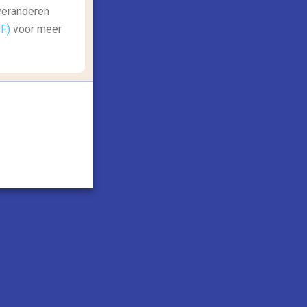
 veranderen
DF)
voor meer