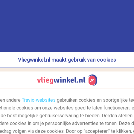
 bij de oudste universiteit van Ierland, het
Trinity
viteit van Trinity College is de oude bibliotheek.
ing niet alleen schitterend om te zien, ook wordt in
eest bekende boeken ter wereld tentoongesteld,
 het boek zijn schitterend gedecoreerd met Iers-
en over de vroeg middeleeuwse cultuur van Ierland.
Vliegwinkel.nl maakt gebruik van cookies
e
l en andere
Travix-websites
gebruiken cookies en soortgelijke te
ctionele cookies om onze websites goed te laten functioneren, e
 de best mogelijke gebruikerservaring te bieden. Derden stellen
dere cookies in om je persoonlijke advertenties te tonen. Deze 
edrag volgen via deze cookies. Door op "accepteren" te klikken, 