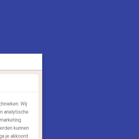
chnieken. Wij
n analytische
 marketing
derden kunnen
ga je akkoord