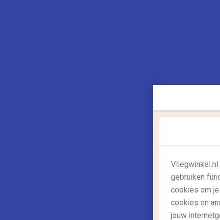
Tijdens je bezoek aan Dublin mag een kijkje
College,
niet ontbreken. De populairste acti
De bibliotheek is door de klassieke inricht
deze bibliotheek één van de oudste en m
namelijk:
The Book of Kells
. De teksten in
Keltische versieringen die je veel vertell
3. Bezichtig het Dublin Castl
Vliegwinkel.n
gebruiken fun
cookies om je
cookies en an
jouw internetg