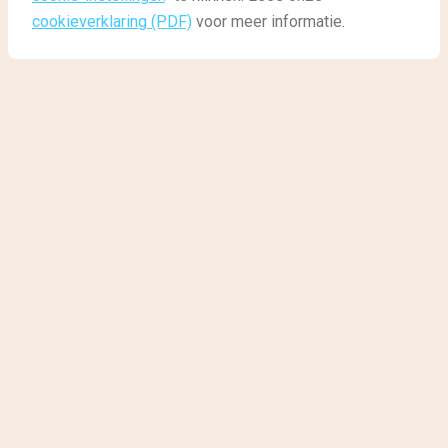
Activiteiten In Wales
cookieverklaring (PDF)
voor meer informatie.
De leukste activiteiten in
Noord-Wales
Wales is prachtig! Deze regio in Groot-Brittannië
staat bekend om de vele kastelen, de bijzondere taal
en de mooie natuur. Maar wist je dat je in
Wales
heel
veel leuke activiteiten kunt doen? De omgeving is
perfect voor een actieve vakantie. Samen met
VisitBritain zochten wij de leukste activiteiten in
Noord-Wales.
Cymru am byth!
(Wales voor altijd!)
1. Wandelen