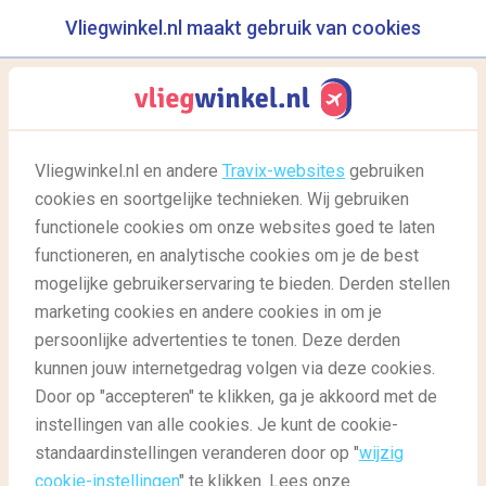
Vliegwinkel.nl maakt gebruik van cookies
reisgids
menu
Vliegwinkel.nl en andere
Travix-websites
gebruiken
cookies en soortgelijke technieken. Wij gebruiken
25/02/2022
-
door
Diantha
functionele cookies om onze websites goed te laten
functioneren, en analytische cookies om je de best
mogelijke gebruikerservaring te bieden. Derden stellen
marketing cookies en andere cookies in om je
persoonlijke advertenties te tonen. Deze derden
kunnen jouw internetgedrag volgen via deze cookies.
Door op "accepteren" te klikken, ga je akkoord met de
Cymru am byth! De leukste activiteiten in Noord-Wales
instellingen van alle cookies. Je kunt de cookie-
standaardinstellingen veranderen door op "
wijzig
cookie-instellingen
" te klikken. Lees onze
Reisgids
Reisgids: bestemmingen