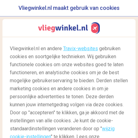
Vliegwinkel.nl maakt gebruik van cookies
reisgids
menu
Vliegwinkel.nl en andere
Travix-websites
gebruiken
cookies en soortgelijke technieken. Wij gebruiken
28/02/2022
-
door
Martine
functionele cookies om onze websites goed te laten
functioneren, en analytische cookies om je de best
mogelijke gebruikerservaring te bieden. Derden stellen
marketing cookies en andere cookies in om je
persoonlijke advertenties te tonen. Deze derden
kunnen jouw internetgedrag volgen via deze cookies.
Door op "accepteren" te klikken, ga je akkoord met de
5 x avontuurlijke reizen
instellingen van alle cookies. Je kunt de cookie-
standaardinstellingen veranderen door op "
wijzig
cookie-instellingen
" te klikken. Lees onze
Reisgids
Reisgids: bestemmingen