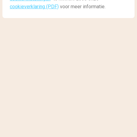
Avontuurlijke vakantie
cookieverklaring (PDF)
voor meer informatie.
Avontuurlijke vakantie
Ben jij tijdens je vakantie continu op zoek naar nieuwe
uitdagingen en avonturen? Dan hebben wij speciaal
voor jou 5 onvergetelijke avonturen op een rijtje
gezet. Durf jij?
Luchtballonvaart in Cappadocia