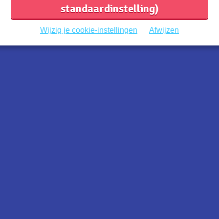
standaardinstelling)
04/06/2015
Wijzig je cookie-instellingen
Afwijzen
,
,
Reisgids: bestemmingen
Reisgids: azië
,
,
Reisgids: noord-amerika
Reisgids: europa
,
Reisgids: culinair
Type reis
Terrasje pakken? De leuke terrassen
n
over de hele wereld
je
We hebben er al even van mogen genieten,
en hopelijk kunnen we dit de komende
maanden nog veel vaker...
Lees meer
oten bij:
B