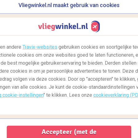
Vliegwinkel.nl maakt gebruik van cookies
,
,
Reisgids: bestemmingen
Reisgids: culinair
R
,
,
ë
Reisgids: azië
Reisgids: zuid-amerika
R
Smaakmakend! Dé culinaire
D
l en andere
Travix-websites
gebruiken cookies en soortgelijke te
bestemmingen van 2017
P
ctionele cookies om onze websites goed te laten functioneren, e
Na de feestmaand december komt er vaak
D
 de best mogelijke gebruikerservaring te bieden. Derden stellen
snel weer een sleur in het eten elke dag
V
dere cookies in om je persoonlijke advertenties te tonen. Deze 
aardappels, groente...
Lees meer
A
edrag volgen via deze cookies. Door op "accepteren" te klikken, 
m
ingen van alle cookies. Je kunt de cookie-standaardinstellingen
g cookie-instellingen
" te klikken. Lees onze
cookieverklaring (P
Accepteer (met de