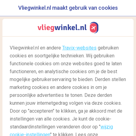
Vliegwinkel.nl maakt gebruik van cookies
reisgids
menu
Vliegwinkel.nl en andere
Travix-websites
gebruiken
cookies en soortgelijke technieken. Wij gebruiken
04/03/2022
-
door
Diantha
functionele cookies om onze websites goed te laten
functioneren, en analytische cookies om je de best
mogelijke gebruikerservaring te bieden. Derden stellen
marketing cookies en andere cookies in om je
persoonlijke advertenties te tonen. Deze derden
kunnen jouw internetgedrag volgen via deze cookies.
Door op "accepteren" te klikken, ga je akkoord met de
Muscat, een Arabisch paradijs
instellingen van alle cookies. Je kunt de cookie-
standaardinstellingen veranderen door op "
wijzig
cookie-instellingen
" te klikken. Lees onze
Reisgids
Reisgids: bestemmingen