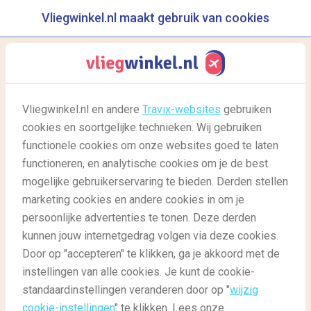
Vliegwinkel.nl maakt gebruik van cookies
reisgids
menu
Vliegwinkel.nl en andere
Travix-websites
gebruiken
cookies en soortgelijke technieken. Wij gebruiken
12/01/2018
-
door
Marloes
functionele cookies om onze websites goed te laten
functioneren, en analytische cookies om je de best
mogelijke gebruikerservaring te bieden. Derden stellen
marketing cookies en andere cookies in om je
persoonlijke advertenties te tonen. Deze derden
kunnen jouw internetgedrag volgen via deze cookies.
Door op "accepteren" te klikken, ga je akkoord met de
Reizen met een ID-kaart: bijzondere bestemmingen
instellingen van alle cookies. Je kunt de cookie-
standaardinstellingen veranderen door op "
wijzig
cookie-instellingen
" te klikken. Lees onze
Reisgids
Reisgids: Goed voorbereid