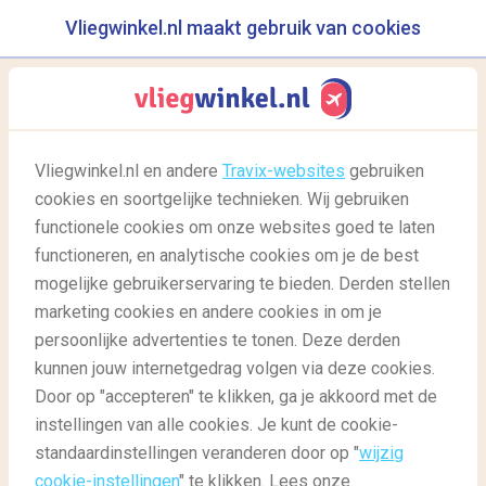
Vliegwinkel.nl maakt gebruik van cookies
reisgids
menu
Vliegwinkel.nl en andere
Travix-websites
gebruiken
cookies en soortgelijke technieken. Wij gebruiken
24/02/2022
-
door
Diantha
functionele cookies om onze websites goed te laten
functioneren, en analytische cookies om je de best
mogelijke gebruikerservaring te bieden. Derden stellen
marketing cookies en andere cookies in om je
persoonlijke advertenties te tonen. Deze derden
kunnen jouw internetgedrag volgen via deze cookies.
Door op "accepteren" te klikken, ga je akkoord met de
5 unieke hotels op Bali
instellingen van alle cookies. Je kunt de cookie-
standaardinstellingen veranderen door op "
wijzig
cookie-instellingen
" te klikken. Lees onze
Reisgids
Reisgids: bestemmingen