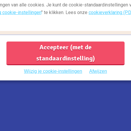
ingen van alle cookies. Je kunt de cookie-standaardinstellingen
g cookie-instellingen
" te klikken. Lees onze
cookieverklaring (P
Accepteer (met de
standaardinstelling)
Wijzig je cookie-instellingen
Afwijzen
eristenstad van Europa: met gemiddeld 18 miljoen
 stad van water. Voor een stadswandeling in Venetië
a in ieder geval kijken bij een lokale markt,
erplicht om in het toeristische centrum te blijven!
i. Het is makkelijk verdwalen, maar de Venetianen
je het vraagt. Een avontuur om nooit te vergeten!