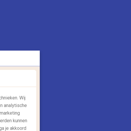
chnieken. Wij
n analytische
 marketing
derden kunnen
ga je akkoord