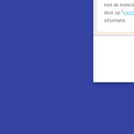
met de instell
door op "
wijzi
informatie.
Venetië is misschien wel de bekendste to
bezoekers per jaar is het altijd druk in de
is er teveel te bekijken om op te noemen! G
bijvoorbeeld de Rialto markt. Voel je niet v
Venetië is ook buiten het centrum erg moo
helpen je graag terug op de goede weg als 