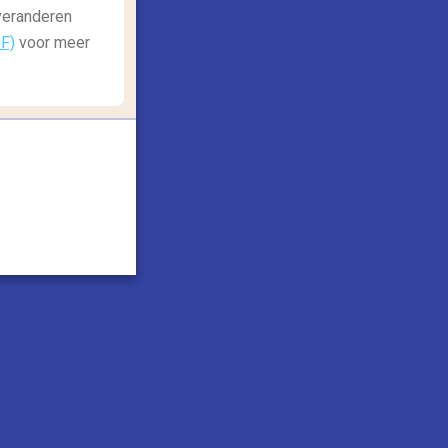
 veranderen
DF)
voor meer