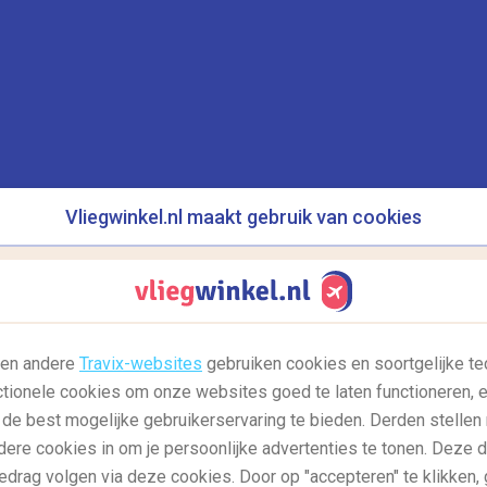
en met spookverhalen. Een bekende daarvan is
and Canal. Het is gebouwd in 1847 en werd al
skin. Het huis was een bruidschat voor de
zij erin trok, ging haar man failliet en pleegde ze
n de gouverneur van Canada, die al snel op
achtoffers gaat door en door. Het huis staat nu
Vliegwinkel.nl maakt gebruik van cookies
!
l en andere
Travix-websites
gebruiken cookies en soortgelijke te
ctionele cookies om onze websites goed te laten functioneren, e
 de best mogelijke gebruikerservaring te bieden. Derden stellen
dere cookies in om je persoonlijke advertenties te tonen. Deze 
edrag volgen via deze cookies. Door op "accepteren" te klikken, 