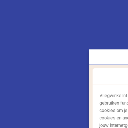
Bij een stad met veel historie horen huiz
Palazzo Ca’Dario, een mooi huis aan de Gr
geschilderd door Claude Monet en John Ru
dochter van Giovanni Dario, maar snel nadat 
zelfmoord. In de 17e eeuw was het huis va
mysterieuze wijze overleed. De lijst van sl
bekend als het dodelijkste huis in Venetië
Beleef Venetië
Vliegwinkel.n
gebruiken fun
cookies om je
cookies en an
jouw internetg