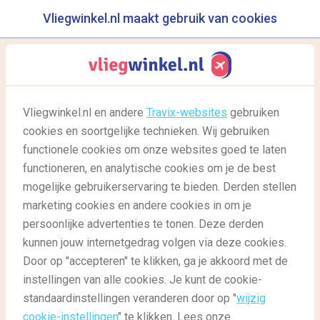
Vliegwinkel.nl maakt gebruik van cookies
reisgids
menu
Vliegwinkel.nl en andere
Travix-websites
gebruiken
cookies en soortgelijke technieken. Wij gebruiken
03/04/2020
-
door
Marit
functionele cookies om onze websites goed te laten
functioneren, en analytische cookies om je de best
mogelijke gebruikerservaring te bieden. Derden stellen
marketing cookies en andere cookies in om je
persoonlijke advertenties te tonen. Deze derden
kunnen jouw internetgedrag volgen via deze cookies.
Door op "accepteren" te klikken, ga je akkoord met de
Breng een virtueel bezoek aan de mooiste nationale
instellingen van alle cookies. Je kunt de cookie-
parken
standaardinstellingen veranderen door op "
wijzig
cookie-instellingen
" te klikken. Lees onze