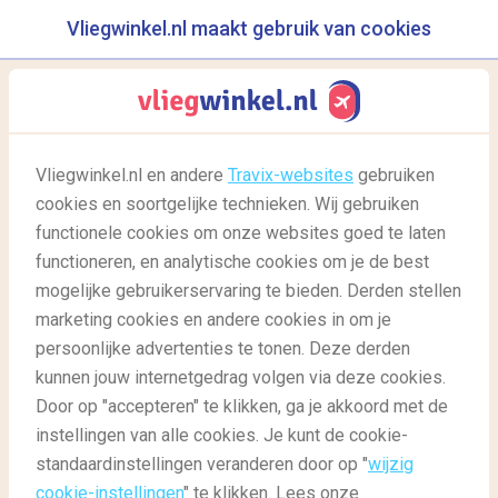
Vliegwinkel.nl maakt gebruik van cookies
reisgids
menu
Vliegwinkel.nl en andere
Travix-websites
gebruiken
Vliegen tijdens je
cookies en soortgelijke technieken. Wij gebruiken
menstruatie
functionele cookies om onze websites goed te laten
functioneren, en analytische cookies om je de best
mogelijke gebruikerservaring te bieden. Derden stellen
marketing cookies en andere cookies in om je
persoonlijke advertenties te tonen. Deze derden
kunnen jouw internetgedrag volgen via deze cookies.
Door op "accepteren" te klikken, ga je akkoord met de
instellingen van alle cookies. Je kunt de cookie-
standaardinstellingen veranderen door op "
wijzig
Reisgids
Reisgids: Goed voorbereid
Vliegen tijdens je menstruatie
cookie-instellingen
" te klikken. Lees onze