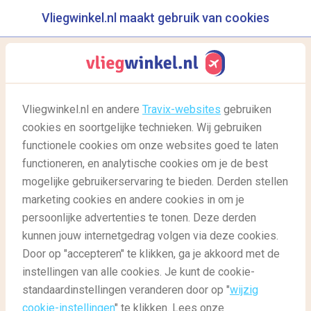
Vliegwinkel.nl maakt gebruik van cookies
reisgids
menu
Vliegwinkel.nl en andere
Travix-websites
gebruiken
cookies en soortgelijke technieken. Wij gebruiken
26/02/2021
-
door
Elena
functionele cookies om onze websites goed te laten
functioneren, en analytische cookies om je de best
mogelijke gebruikerservaring te bieden. Derden stellen
marketing cookies en andere cookies in om je
persoonlijke advertenties te tonen. Deze derden
kunnen jouw internetgedrag volgen via deze cookies.
Door op "accepteren" te klikken, ga je akkoord met de
2021: Het jaar van het wellnessreizen
instellingen van alle cookies. Je kunt de cookie-
standaardinstellingen veranderen door op "
wijzig
cookie-instellingen
" te klikken. Lees onze
Reisgids
Reisgids: Goed voorbereid
Wellnessreizen