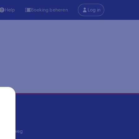
Help
Boeking beheren
Log in
ma's
ntrips
endje weg