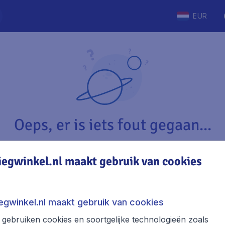
EUR
Oeps, er is iets fout gegaan...
iegwinkel.nl maakt gebruik van cookies
Vliegwinkel.nl
The
Over Vliegwinkel.nl
Stede
iegwinkel.nl maakt gebruik van cookies
Juridische informatie
Week
gebruiken cookies en soortgelijke technologieën zoals