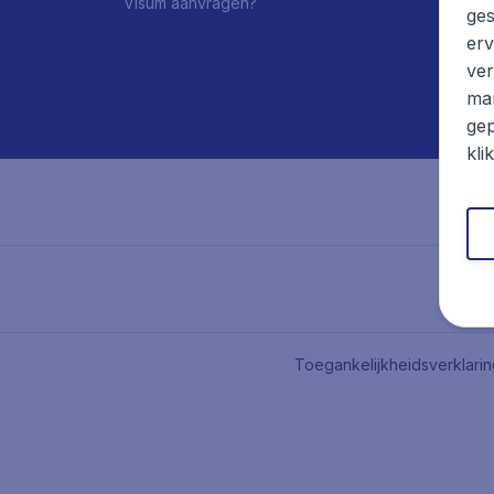
Visum aanvragen?
ges
erv
ver
mar
gep
kli
Toegankelijkheidsverklari