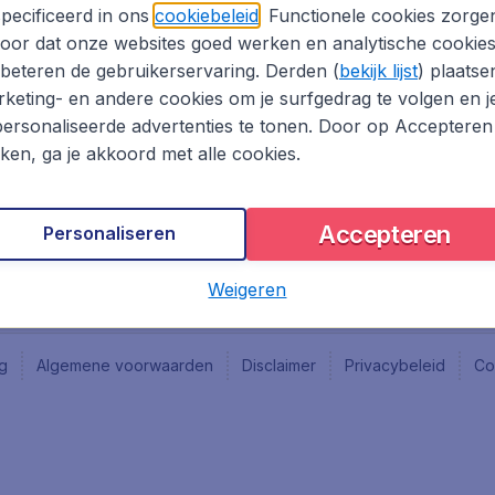
Vacatures
Fly-d
pecificeerd in ons
cookiebeleid
. Functionele cookies zorge
Reisgids
Last 
oor dat onze websites goed werken en analytische cookie
Rout
beteren de gebruikerservaring. Derden (
bekijk lijst
) plaatse
Vlieg
keting- en andere cookies om je surfgedrag te volgen en j
ersonaliseerde advertenties te tonen. Door op Accepteren
kken, ga je akkoord met alle cookies.
Accepteren
Personaliseren
Weigeren
ng
Algemene voorwaarden
Disclaimer
Privacybeleid
Co