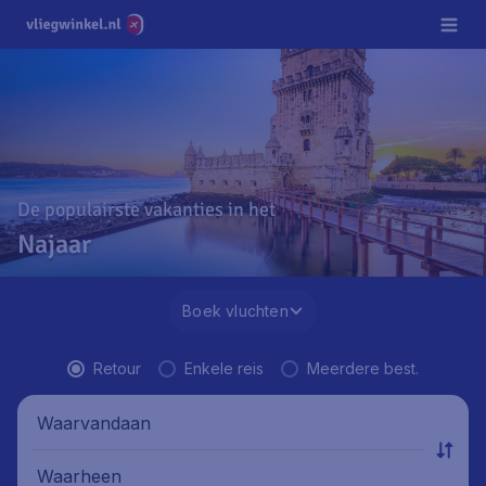
De populairste vakanties in het
Najaar
Boek vluchten
Retour
Enkele reis
Meerdere best.
Waarvandaan
Waarheen