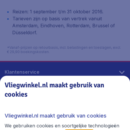
Reizen: 1 september t/m 31 oktober 2016.
Tarieven zijn op basis van vertrek vanuit
Amsterdam, Eindhoven, Rotterdam, Brussel of
Düsseldorf.
*Vanaf-prijzen op retourbasis, incl. belastingen en toeslagen, excl.
€ 29,90 boekingskosten.
Klantenservice
Vliegwinkel.nl maakt gebruik van
cookies
Vliegwinkel.nl
Thema's
Vliegwinkel.nl maakt gebruik van cookies
We gebruiken cookies en soortgelijke technologieën