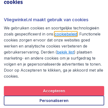
cookies
Vliegwinkel.nl
Thema's
Vliegwinkel.nl maakt gebruik van cookies
We gebruiken cookies en soortgelijke technologieën
zoals gespecificeerd in ons
cookiebeleid
. Functionele
cookies zorgen ervoor dat onze websites goed
werken en analytische cookies verbeteren de
gebruikerservaring. Derden (
bekijk lijst
) plaatsen
marketing- en andere cookies om je surfgedrag te
volgen en je gepersonaliseerde advertenties te tonen.
Door op Accepteren te klikken, ga je akkoord met alle
cookies.
Toegankelijkheidsverklaring
Algemene voorwaarden
Disclaimer
Privacybeleid
Cookies
Accepteren
Copyright © 2026
Personaliseren