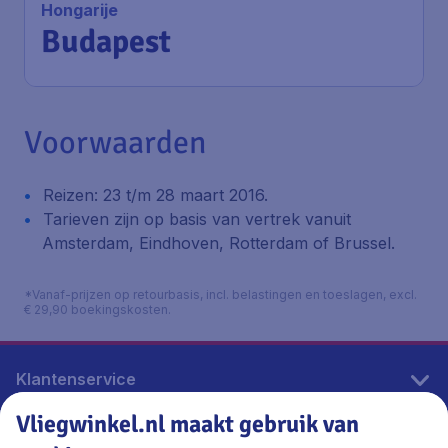
Hongarije
Budapest
Voorwaarden
Reizen: 23 t/m 28 maart 2016.
Tarieven zijn op basis van vertrek vanuit
Amsterdam, Eindhoven, Rotterdam of Brussel.
*Vanaf-prijzen op retourbasis, incl. belastingen en toeslagen, excl.
€ 29,90 boekingskosten.
Klantenservice
Vliegwinkel.nl maakt gebruik van