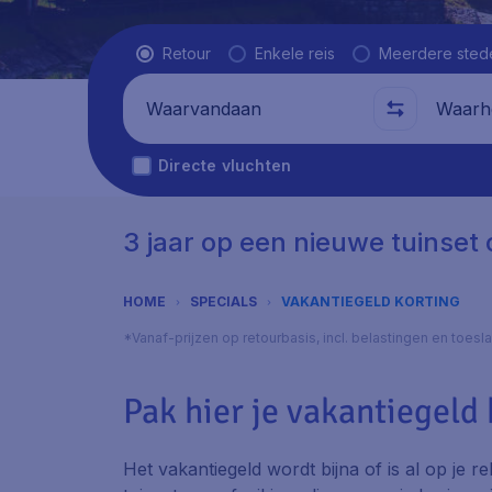
Vluchttype
Retour
Enkele reis
Meerdere sted
Waarvandaan
Waarhe
Directe vluchten
3 jaar op een nieuwe tuinset 
HOME
SPECIALS
VAKANTIEGELD KORTING
*Vanaf-prijzen op retourbasis, incl. belastingen en toes
Pak hier je vakantiegeld
Het vakantiegeld wordt bijna of is al op je r