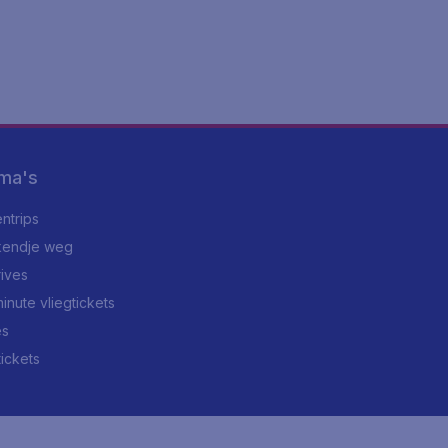
ma's
ntrips
endje weg
rives
minute vliegtickets
es
tickets