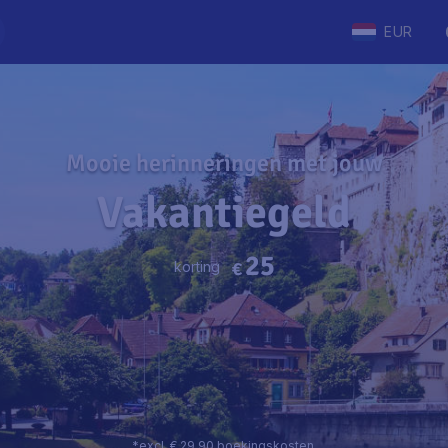
EUR
Mooie herinneringen met jouw
Vakantiegeld
25
korting
€
*excl. € 29,90 boekingskosten.