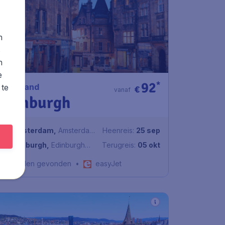
n
s
n
e
92
*
Schotland
 te
€
vanaf
Edinburgh
Amsterdam
,
Amsterdam
Heenreis:
25 sep
Airport Schiphol
Edinburgh
,
Edinburgh
Terugreis:
05 okt
Airport
1u geleden gevonden
•
easyJet