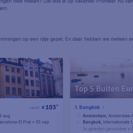
neringen mee maken? Dat doe je op vakantie! Profiteer nu va
gen.
temmingen op een rijtje gezet. En daar hebben we meteen
Top 5 Buiten Eu
103
*
1. Bangkok
€
vanaf
4 aug
Amsterdam
,
Amsterdam A
arcelona-El Prat
• 05 sep
Bangkok
,
Internationale
1u geleden gevonden
•