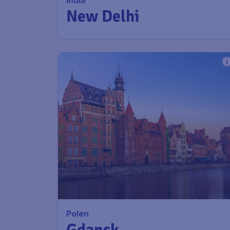
Airport Schiphol
New Delhi
,
Indira Gandhi
Terugreis:
10 se
International Airport
1u geleden gevonden
•
Etihad Airways
Polen
Gdansk