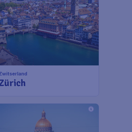
199
*
Zwitserland
€
vanaf
Zürich
Amsterdam
,
Amsterdam
Heenreis:
21 jan
Airport Schiphol
Zürich
,
Flughafen Zürich
Terugreis:
30 jan
1u geleden gevonden
•
KLM Royal Dutch
Airlines