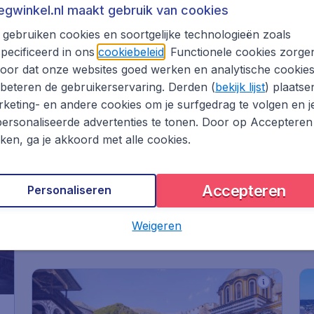
iegwinkel.nl maakt gebruik van cookies
gebruiken cookies en soortgelijke technologieën zoals
on
pecificeerd in ons
cookiebeleid
. Functionele cookies zorge
oor dat onze websites goed werken en analytische cookie
beteren de gebruikerservaring. Derden (
bekijk lijst
) plaatse
528
*
keting- en andere cookies om je surfgedrag te volgen en j
China
€
vanaf
ersonaliseerde advertenties te tonen. Door op Accepteren
Shanghai
kken, ga je akkoord met alle cookies.
Amsterdam
,
Amsterdam
Heenreis:
04 dec
Airport Schiphol
Accepteren
Shanghai
,
Luchthaven
Terugreis:
13 dec
Personaliseren
Shanghai Hongqiao
1u geleden gevonden
•
China Southern
Weigeren
Airlines
*
g