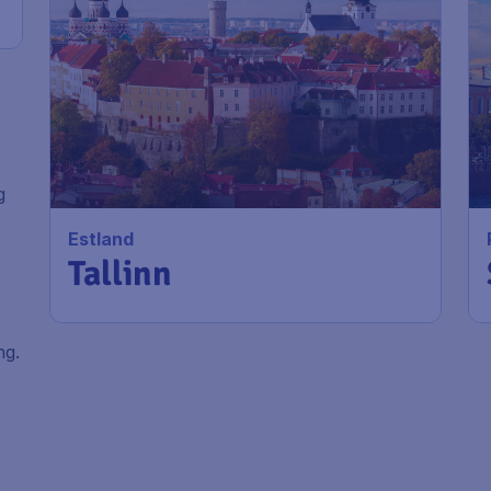
196
*
Estland
€
vanaf
Tallinn
g
Amsterdam
,
Amsterdam
Heenreis:
21 dec
Airport Schiphol
.
Tallinn stad
,
Luchthaven
Terugreis:
27 dec
Tallinn Lennart Meri
1u geleden gevonden
•
Airbaltic
ng.