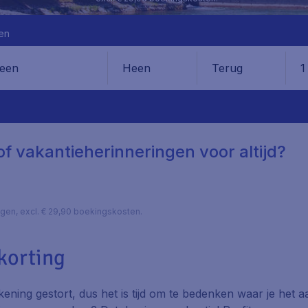
en
Heen
Terug
1
en
of vakantieherinneringen voor altijd?
lagen, excl. € 29,90 boekingskosten.
 korting
ekening gestort, dus het is tijd om te bedenken waar je het a