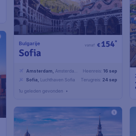
p
154
*
Bulgarije
€
vanaf
Sofia
Amsterdam
,
Amsterdam
Heenreis:
16 sep
Airport Schiphol
Sofia
,
Luchthaven Sofia
Terugreis:
24 sep
1u geleden gevonden
•