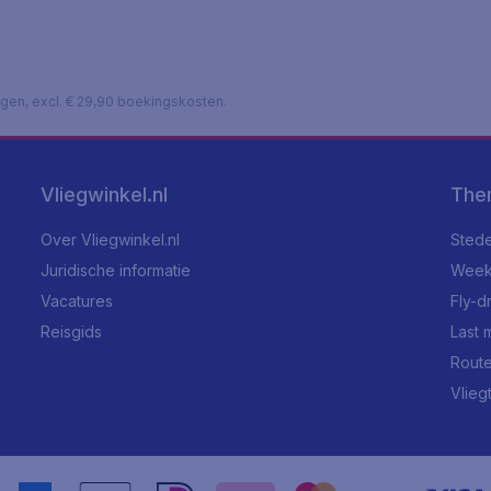
lagen, excl. € 29,90 boekingskosten.
Vliegwinkel.nl
The
Over Vliegwinkel.nl
Stede
Juridische informatie
Week
Vacatures
Fly-d
Reisgids
Last 
Rout
Vlieg