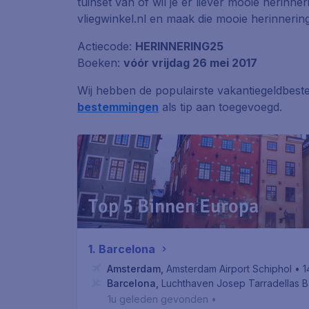
tuinset van of wil je er liever mooie herin
vliegwinkel.nl en maak die mooie herinnerin
Actiecode:
HERINNERING25
Boeken:
vóór vrijdag 26 mei 2017
Wij hebben de populairste vakantiegeldbes
bestemmingen
als tip aan toegevoegd.
Top 5 Binnen Europa
1. Barcelona
Amsterdam
,
Amsterdam Airport Schiphol
• 1
Barcelona
,
Luchthaven Josep Tarradellas B
1u geleden gevonden
•