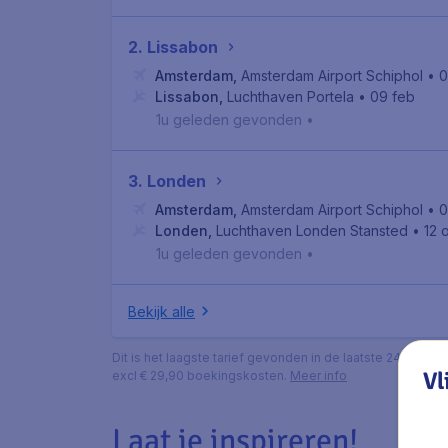
2. Lissabon
Amsterdam
,
Amsterdam Airport Schiphol
• 0
Lissabon
,
Luchthaven Portela
• 09 feb
1u geleden gevonden
•
3. Londen
Amsterdam
,
Amsterdam Airport Schiphol
• 0
Londen
,
Luchthaven Londen Stansted
• 12 
1u geleden gevonden
•
Bekijk alle
Dit is het laagste tarief gevonden in de laatste 24 uur do
Vl
excl € 29,90 boekingskosten.
Meer info
Laat je inspireren!