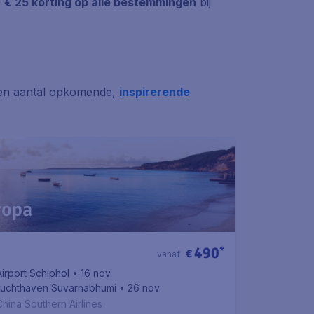
n
€ 25 korting op alle bestemmingen
bij
 een aantal opkomende,
inspirerende
ropa
490
*
€
vanaf
irport Schiphol
• 16 nov
 Luchthaven Suvarnabhumi
• 26 nov
China Southern Airlines