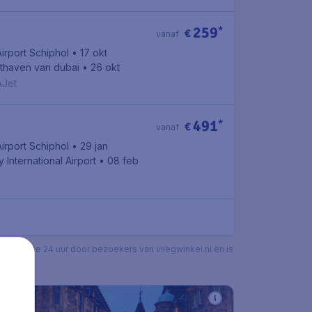
259
*
€
vanaf
irport Schiphol
• 17 okt
chthaven van dubai
• 26 okt
AJet
491
*
€
vanaf
irport Schiphol
• 29 jan
 International Airport
• 08 feb
n de laatste 24 uur door bezoekers van vliegwinkel.nl en is
info