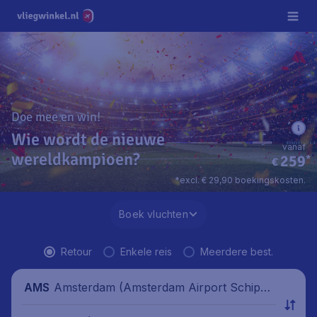
Doe mee en win!
Wie wordt de nieuwe
vanaf
wereldkampioen?
259
*
€
*excl. € 29,90 boekingskosten.
Boek vluchten
Retour
Enkele reis
Meerdere best.
Amsterdam (Amsterdam Airport Schipho
AMS
l), Nederland