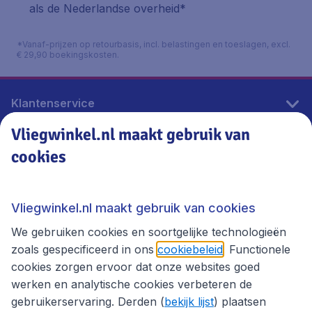
als de Nederlandse overheid*
*Vanaf-prijzen op retourbasis, incl. belastingen en toeslagen, excl.
€ 29,90 boekingskosten.
Klantenservice
Vliegwinkel.nl maakt gebruik van
cookies
Vliegwinkel.nl
Thema's
Vliegwinkel.nl maakt gebruik van cookies
We gebruiken cookies en soortgelijke technologieën
zoals gespecificeerd in ons
cookiebeleid
. Functionele
cookies zorgen ervoor dat onze websites goed
werken en analytische cookies verbeteren de
gebruikerservaring. Derden (
bekijk lijst
) plaatsen