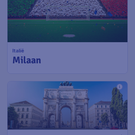
95
*
Italië
€
vanaf
Milaan
Amsterdam
,
Amsterdam
Heenreis:
20 sep
Airport Schiphol
Milaan
,
Luchthaven Milaan-
Terugreis:
27 sep
Malpensa
1u geleden gevonden
•