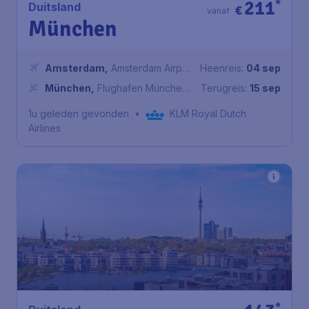
211
*
Duitsland
€
vanaf
München
Amsterdam
,
Amsterdam Airport
Heenreis:
04 sep
Schiphol
München
,
Flughafen München
Terugreis:
15 sep
Franz Josef Strauß
1u geleden gevonden
•
KLM Royal Dutch
Airlines
*