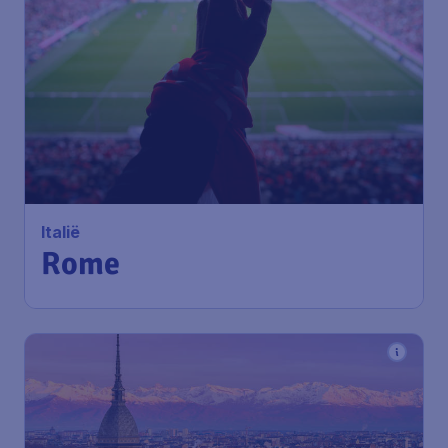
153
*
Italië
€
vanaf
Rome
Amsterdam
,
Amsterdam Airport
Heenreis:
03 okt
Schiphol
Rome
,
Luchthaven Roma-
Terugreis:
13 okt
Fiumicino
1u geleden gevonden
•