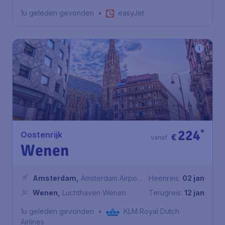
Airport
1u geleden gevonden
•
easyJet
224
*
Oostenrijk
€
vanaf
Wenen
Amsterdam
,
Amsterdam Airport
Heenreis:
02 jan
Schiphol
Wenen
,
Luchthaven Wenen
Terugreis:
12 jan
1u geleden gevonden
•
KLM Royal Dutch
Airlines