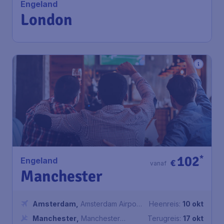
Schiphol
Londen
,
Luchthaven Londen
Terugreis:
28 okt
Stansted
1u geleden gevonden
•
102
*
Engeland
€
vanaf
Manchester
Amsterdam
,
Amsterdam Airport
Heenreis:
10 okt
Schiphol
Manchester
,
Manchester
Terugreis:
17 okt