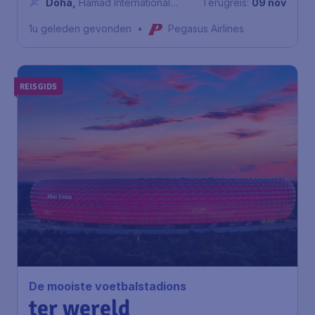
Doha
,
Hamad International
Terugreis:
09 nov
Airport
1u geleden gevonden
•
Pegasus Airlines
REISGIDS
De mooiste voetbalstadions
ter wereld