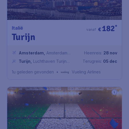
182
*
Italië
€
vanaf
Turijn
Amsterdam
,
Amsterdam
Heenreis:
28 nov
Airport Schiphol
Turijn
,
Luchthaven Turijn
Terugreis:
05 dec
Caselle
1u geleden gevonden
•
Vueling Airlines