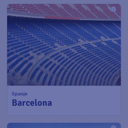
103
*
Spanje
€
vanaf
Barcelona
Amsterdam
,
Amsterdam
Heenreis:
14 aug
Airport Schiphol
Barcelona
,
Luchthaven Josep
Terugreis:
05 sep
Tarradellas Barcelona-El Prat
1u geleden gevonden
•