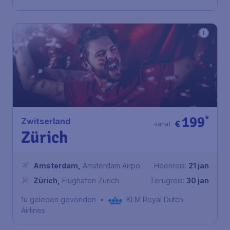
199
*
Zwitserland
€
vanaf
Zürich
Amsterdam
,
Amsterdam Airport
Heenreis:
21 jan
Schiphol
Zürich
,
Flughafen Zürich
Terugreis:
30 jan
1u geleden gevonden
•
KLM Royal Dutch
Airlines