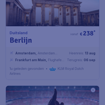
238
*
Duitsland
€
vanaf
Berlijn
Amsterdam
,
Amsterdam
Heenreis:
13 aug
Airport Schiphol
Frankfurt am Main
,
Flughafen
Terugreis:
06 sep
Frankfurt am Main
1u geleden gevonden
•
KLM Royal Dutch
Airlines