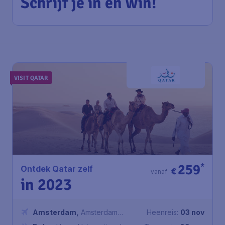
Schrijf je in en win!
VISIT QATAR
259
*
Ontdek Qatar zelf
€
vanaf
in 2023
Amsterdam
,
Amsterdam
Heenreis:
03 nov
Airport Schiphol