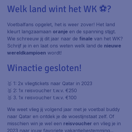
Welk land wint het WK ⚽?
Voetbalfans opgelet, het is weer zover! Het land
kleurt langzaamaan
oranje
en de spanning stijgt.
Wie schreeuw jij dit jaar naar de
finale
van het WK?
Schrijf je in en laat ons weten welk land de
nieuwe
wereldkampioen
wordt!
Winactie gesloten!
🥇 1: 2x vliegtickets naar Qatar in 2023
🥈 2: 1x reisvoucher t.w.v. €250
🥉 3. 1x reisvoucher t.w.v. €100
Wie weet vlieg jij volgend jaar met je voetbal buddy
naar Qatar en ontdek je de woestijnstaat zelf. Of
misschien win je wel een
reisvoucher
en vlieg je in
2023 naar jouw favoriete vakantiebestemming...