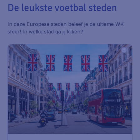
De leukste voetbal steden
In deze Europese steden beleef je de ultieme WK
sfeer! In welke stad ga jij kijken?
81
*
Engeland
€
vanaf
London
Amsterdam
,
Amsterdam Airport
Heenreis:
21 okt