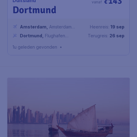
143
Duitsland
€
vanaf
Dortmund
Amsterdam
,
Amsterdam
Heenreis:
19 sep
Airport Schiphol
Dortmund
,
Flughafen
Terugreis:
26 sep
Dortmund
1u geleden gevonden
•