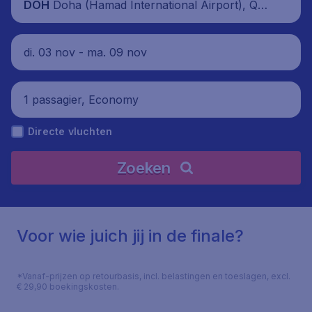
Doha (Hamad International Airport), Qat
DOH
ar
di. 03 nov - ma. 09 nov
1 passagier, Economy
Directe vluchten
Zoeken
Voor wie juich jij in de finale?
*Vanaf-prijzen op retourbasis, incl. belastingen en toeslagen, excl.
€ 29,90 boekingskosten.