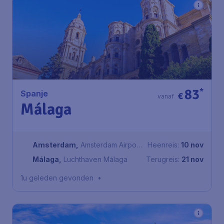
83
*
Spanje
€
vanaf
Málaga
Amsterdam
,
Amsterdam Airport
Heenreis:
10 nov
Schiphol
Málaga
,
Luchthaven Málaga
Terugreis:
21 nov
1u geleden gevonden
•