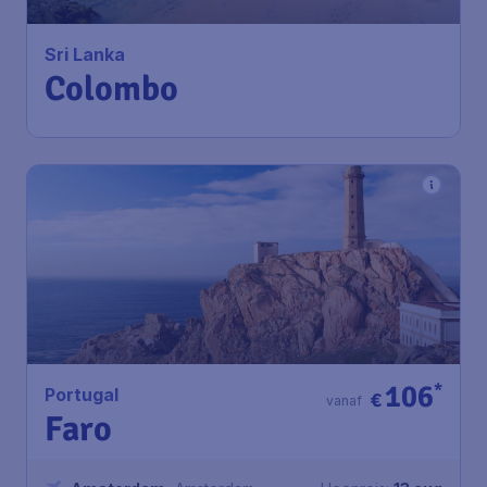
Amsterdam
,
Amsterdam Airport
Heenreis:
08 sep
Schiphol
Colombo
,
Bandaranaike
Terugreis:
16 sep
International Airport
1u geleden gevonden
•
106
*
Portugal
€
vanaf
Faro