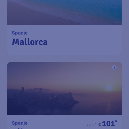
€
vanaf
Mallorca
Amsterdam
,
Amsterdam
Heenreis:
12 dec
Airport Schiphol
Palma de Mallorca
,
Terugreis:
22 dec
Luchthaven Palma de Mallorca
1u geleden gevonden
•
Transavia
101
*
Spanje
€
vanaf