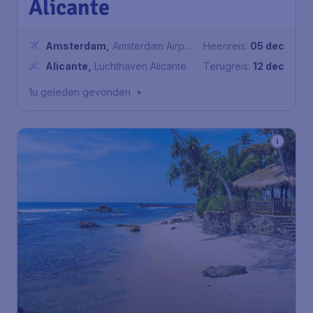
Alicante
Amsterdam
,
Amsterdam Airport
Heenreis:
05 dec
Schiphol
Alicante
,
Luchthaven Alicante
Terugreis:
12 dec
1u geleden gevonden
•
522
*
Sri Lanka
€
vanaf
Colombo