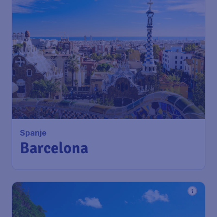
103
*
Spanje
€
vanaf
Barcelona
Amsterdam
,
Amsterdam
Heenreis:
14 aug
Airport Schiphol
Barcelona
,
Luchthaven Josep
Terugreis:
05 sep
Tarradellas Barcelona-El Prat
1u geleden gevonden
•