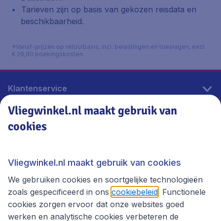
Tarieven zijn op basis van gekozen reisdata en
beschikbaarheid.
*Vanaf-prijzen op retourbasis, incl. belastingen en toeslagen, excl.
€ 29,90 boekingskosten.
Klantenservice
Vliegwinkel.nl maakt gebruik van
cookies
Vliegwinkel.nl
Thema's
Vliegwinkel.nl maakt gebruik van cookies
We gebruiken cookies en soortgelijke technologieën
zoals gespecificeerd in ons
cookiebeleid
. Functionele
cookies zorgen ervoor dat onze websites goed
werken en analytische cookies verbeteren de