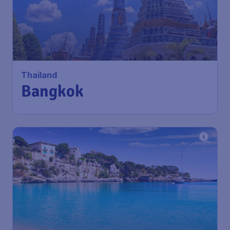
493
*
Thailand
€
vanaf
Bangkok
Amsterdam
,
Amsterdam Airport
Heenreis:
22 sep
Schiphol
Bangkok
,
Internationale
Terugreis:
03 okt
Luchthaven Suvarnabhumi
1u geleden gevonden
•
Xiamen Airlines
115
*
Spanje