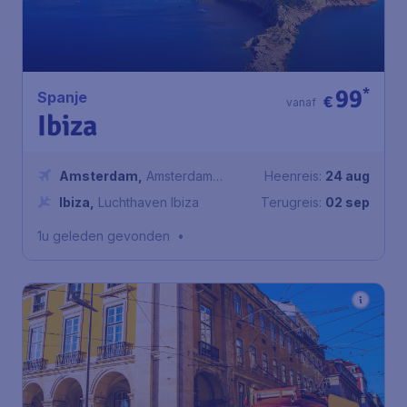
99
*
Spanje
€
vanaf
Ibiza
Amsterdam
,
Amsterdam
Heenreis:
24 aug
Airport Schiphol
Ibiza
,
Luchthaven Ibiza
Terugreis:
02 sep
1u geleden gevonden
•