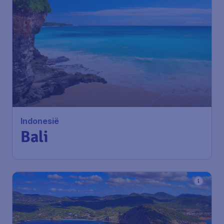
593
*
Indonesië
€
vanaf
Bali
Amsterdam
,
Amsterdam Airport
Heenreis:
15 nov
Schiphol
Bali
,
Luchthaven Ngurah Rai
Terugreis:
21 nov
1u geleden gevonden
•
Xiamen Airlines