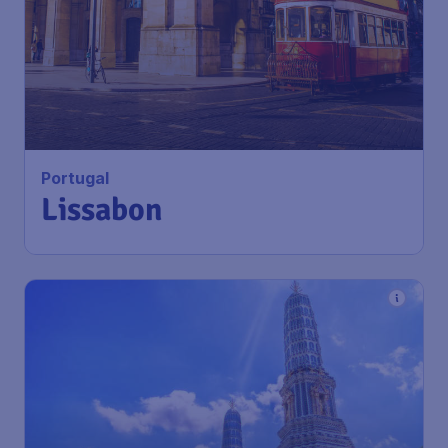
117
*
Portugal
€
vanaf
Lissabon
Amsterdam
,
Amsterdam
Heenreis:
27 nov
Airport Schiphol
Lissabon
,
Luchthaven Portela
Terugreis:
07 dec
1u geleden gevonden
•