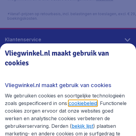
*Vanaf-prijzen op retourbasis, incl. belastingen en toeslagen, excl. € 29
boekingskosten.
Klantenservice
Vliegwinkel.nl maakt gebruik van
cookies
Vliegwinkel.nl
Thema's
Vliegwinkel.nl maakt gebruik van cookies
We gebruiken cookies en soortgelijke technologieën
zoals gespecificeerd in ons
cookiebeleid
. Functionele
cookies zorgen ervoor dat onze websites goed
werken en analytische cookies verbeteren de
gebruikerservaring. Derden (
bekijk lijst
) plaatsen
marketing- en andere cookies om je surfgedrag te