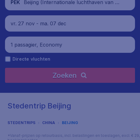
Beijing (Internationale luchthaven van Pe
PEK
king Capital), China
vr. 27 nov - ma. 07 dec
1 passagier, Economy
Directe vluchten
Zoeken
Stedentrip Beijing
STEDENTRIPS
CHINA
BEIJING
*Vanaf-prijzen op retourbasis, incl. belastingen en toeslagen, excl. € 29