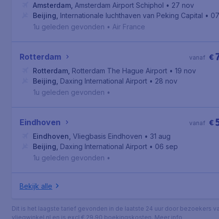
Amsterdam
,
Amsterdam Airport Schiphol
• 27 nov
Beijing
,
Internationale luchthaven van Peking Capital
• 0
1u geleden gevonden
•
Air France
Rotterdam
€
vanaf
Rotterdam
,
Rotterdam The Hague Airport
• 19 nov
Beijing
,
Daxing International Airport
• 28 nov
1u geleden gevonden
•
Eindhoven
€
vanaf
Eindhoven
,
Vliegbasis Eindhoven
• 31 aug
Beijing
,
Daxing International Airport
• 06 sep
1u geleden gevonden
•
Bekijk alle
Dit is het laagste tarief gevonden in de laatste 24 uur door bezoekers v
vliegwinkel.nl en is excl € 29,90 boekingskosten.
Meer info