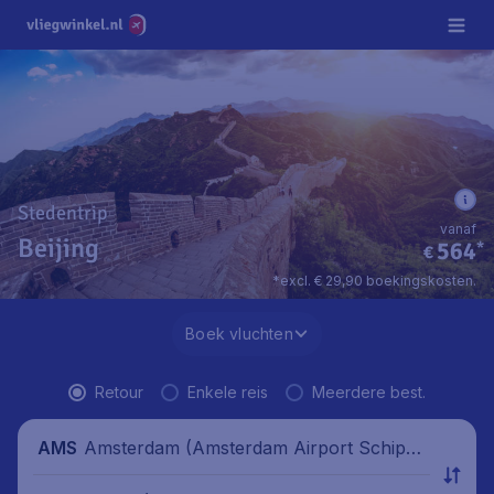
Stedentrip
vanaf
Beijing
564
*
€
*excl. € 29,90 boekingskosten.
Boek vluchten
Retour
Enkele reis
Meerdere best.
Amsterdam (Amsterdam Airport Schipho
AMS
l), Nederland