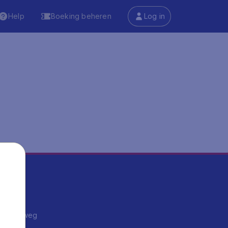
Help
Boeking beheren
Log in
ma's
ntrips
endje weg