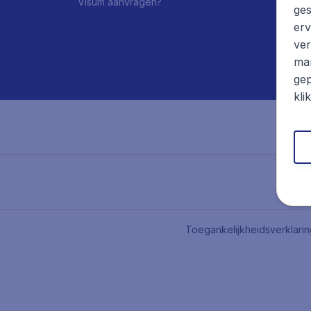
Visum aanvragen?
ges
erv
ver
mar
gep
kli
Toegankelijkheidsverklari