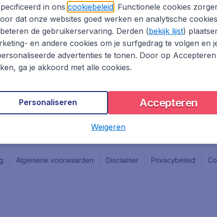
Vacatures
Fly-d
pecificeerd in ons
cookiebeleid
. Functionele cookies zorge
Reisgids
Last 
oor dat onze websites goed werken en analytische cookie
Rout
beteren de gebruikerservaring. Derden (
bekijk lijst
) plaatse
Vlieg
keting- en andere cookies om je surfgedrag te volgen en j
ersonaliseerde advertenties te tonen. Door op Accepteren
kken, ga je akkoord met alle cookies.
Accepteren
Personaliseren
Weigeren
ng
Algemene voorwaarden
Disclaimer
Privacybeleid
Co