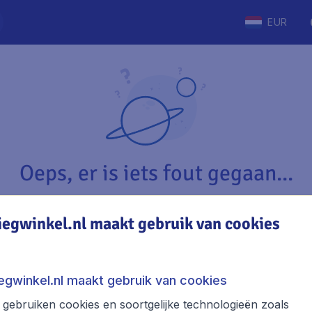
EUR
Oeps, er is iets fout gegaan...
iegwinkel.nl maakt gebruik van cookies
Vliegwinkel.nl
The
Over Vliegwinkel.nl
Stede
iegwinkel.nl maakt gebruik van cookies
Juridische informatie
Week
gebruiken cookies en soortgelijke technologieën zoals