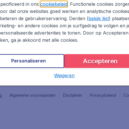
Vacatures
Fly-d
pecificeerd in ons
cookiebeleid
. Functionele cookies zorge
Reisgids
Last 
oor dat onze websites goed werken en analytische cookie
Rout
beteren de gebruikerservaring. Derden (
bekijk lijst
) plaatse
Vlieg
keting- en andere cookies om je surfgedrag te volgen en j
ersonaliseerde advertenties te tonen. Door op Accepteren
kken, ga je akkoord met alle cookies.
Accepteren
Personaliseren
Weigeren
ng
Algemene voorwaarden
Disclaimer
Privacybeleid
Co