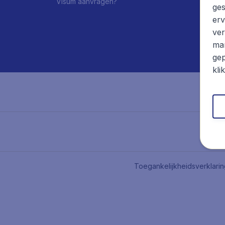
Visum aanvragen?
ges
erv
ver
mar
gep
kli
Toegankelijkheidsverklari