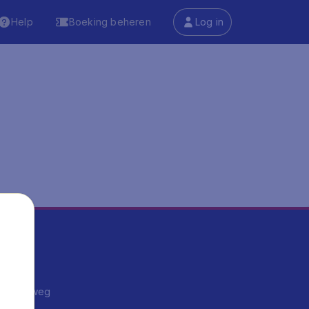
Help
Boeking beheren
Log in
ma's
ntrips
endje weg