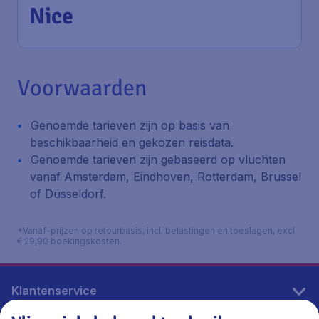
Nice
Voorwaarden
Genoemde tarieven zijn op basis van
beschikbaarheid en gekozen reisdata.
Genoemde tarieven zijn gebaseerd op vluchten
vanaf Amsterdam, Eindhoven, Rotterdam, Brussel
of Düsseldorf.
*Vanaf-prijzen op retourbasis, incl. belastingen en toeslagen, excl.
€ 29,90 boekingskosten.
Klantenservice