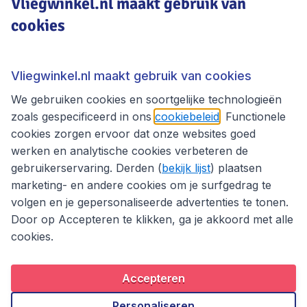
Vliegwinkel.nl maakt gebruik van
cookies
Vliegwinkel.nl
Thema's
Vliegwinkel.nl maakt gebruik van cookies
We gebruiken cookies en soortgelijke technologieën
zoals gespecificeerd in ons
cookiebeleid
. Functionele
cookies zorgen ervoor dat onze websites goed
werken en analytische cookies verbeteren de
gebruikerservaring. Derden (
bekijk lijst
) plaatsen
marketing- en andere cookies om je surfgedrag te
volgen en je gepersonaliseerde advertenties te tonen.
Door op Accepteren te klikken, ga je akkoord met alle
cookies.
Toegankelijkheidsverklaring
Algemene voorwaarden
Disclaimer
Privacybeleid
Cookies
Accepteren
Copyright © 2026
Personaliseren