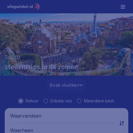
Top 10
stedentrips in de zomer
Boek vluchten
Retour
Enkele reis
Meerdere best.
Waarvandaan
Waarheen