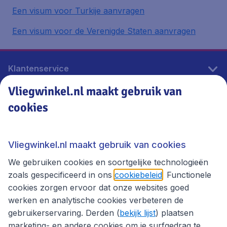
Een visum voor Turkije aanvragen
Een visum voor de Verenigde Staten aanvragen
Klantenservice
Vliegwinkel.nl maakt gebruik van
cookies
Vliegwinkel.nl
Thema's
Vliegwinkel.nl maakt gebruik van cookies
We gebruiken cookies en soortgelijke technologieën
zoals gespecificeerd in ons
cookiebeleid
. Functionele
cookies zorgen ervoor dat onze websites goed
werken en analytische cookies verbeteren de
gebruikerservaring. Derden (
bekijk lijst
) plaatsen
marketing- en andere cookies om je surfgedrag te