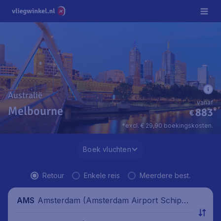
Australië
vanaf
Melbourne
883
*
€
*excl. € 29,90 boekingskosten.
Boek vluchten
Retour
Enkele reis
Meerdere best.
Amsterdam (Amsterdam Airport Schipho
AMS
l), Nederland