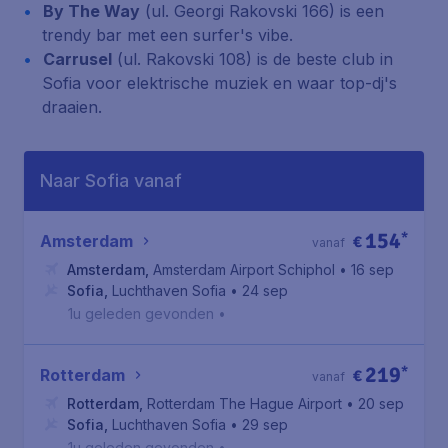
By The Way
(ul. Georgi Rakovski 166)
is een
trendy bar met een
surfer's
vibe.
Carrusel
(ul. Rakovski 108)
is de beste club in
Sofia voor elektrische muziek en waar top-dj's
draaien.
Naar Sofia vanaf
154
*
Amsterdam
€
vanaf
Amsterdam
,
Amsterdam Airport Schiphol
• 16 sep
Sofia
,
Luchthaven Sofia
• 24 sep
1u geleden gevonden
•
219
*
Rotterdam
€
vanaf
Rotterdam
,
Rotterdam The Hague Airport
• 20 sep
Sofia
,
Luchthaven Sofia
• 29 sep
1u geleden gevonden
•