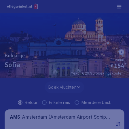
Bulgarije
vanaf
Sofia
154
*
€
*excl. € 29,90 boekingskosten.
Boek vluchten
Retour
Enkele reis
Meerdere best.
Amsterdam (Amsterdam Airport Schipho
AMS
l), Nederland