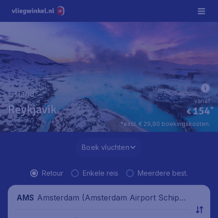
IJsland
vanaf
Reykjavik
154
*
€
*excl. € 29,90 boekingskosten.
Boek vluchten
Retour
Enkele reis
Meerdere best.
Amsterdam (Amsterdam Airport Schipho
AMS
l), Nederland