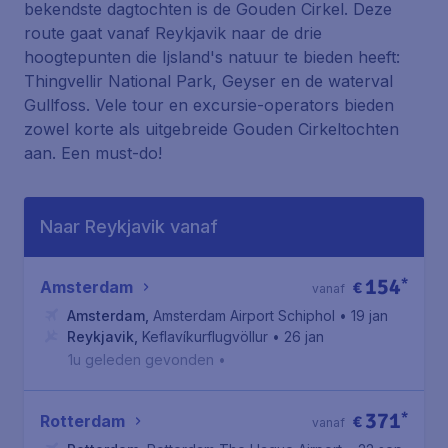
bekendste dagtochten is de
Gouden Cirkel
. Deze
route gaat vanaf Reykjavik naar de drie
hoogtepunten die Ijsland's natuur te bieden heeft:
Thingvellir National Park
,
Geyser
en de waterval
Gullfoss
. Vele tour en excursie-operators bieden
zowel korte als uitgebreide Gouden Cirkeltochten
aan. Een must-do!
Naar Reykjavik vanaf
154
*
Amsterdam
€
vanaf
Amsterdam
,
Amsterdam Airport Schiphol
• 19 jan
Reykjavik
,
Keflavíkurflugvöllur
• 26 jan
1u geleden gevonden
•
371
*
Rotterdam
€
vanaf