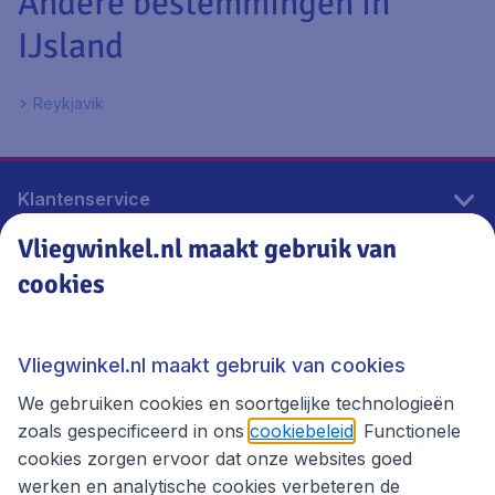
Andere bestemmingen in
IJsland
Reykjavik
Klantenservice
Vliegwinkel.nl maakt gebruik van
cookies
Vliegwinkel.nl
Thema's
Vliegwinkel.nl maakt gebruik van cookies
We gebruiken cookies en soortgelijke technologieën
zoals gespecificeerd in ons
cookiebeleid
. Functionele
cookies zorgen ervoor dat onze websites goed
werken en analytische cookies verbeteren de