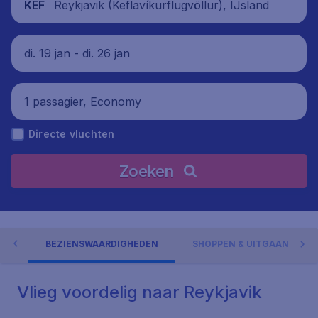
Reykjavik (Keflavíkurflugvöllur), IJsland
KEF
di. 19 jan - di. 26 jan
1 passagier, Economy
Directe vluchten
Zoeken
VIK
BEZIENSWAARDIGHEDEN
SHOPPEN & UITGAAN
Vlieg voordelig naar Reykjavik