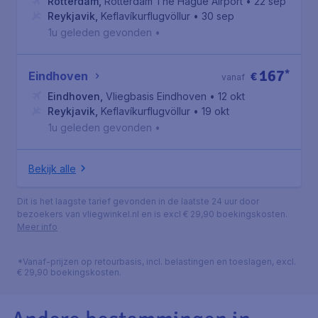
Rotterdam
,
Rotterdam The Hague Airport
• 22 sep
Reykjavik
,
Keflavíkurflugvöllur
• 30 sep
1u geleden gevonden
•
167
*
Eindhoven
€
vanaf
Eindhoven
,
Vliegbasis Eindhoven
• 12 okt
Reykjavik
,
Keflavíkurflugvöllur
• 19 okt
1u geleden gevonden
•
Bekijk alle
Dit is het laagste tarief gevonden in de laatste 24 uur door
bezoekers van vliegwinkel.nl en is excl € 29,90 boekingskosten.
Meer info
*Vanaf-prijzen op retourbasis, incl. belastingen en toeslagen, excl.
€ 29,90 boekingskosten.