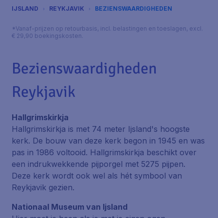
IJSLAND
REYKJAVIK
BEZIENSWAARDIGHEDEN
*Vanaf-prijzen op retourbasis, incl. belastingen en toeslagen, excl.
€ 29,90 boekingskosten.
Bezienswaardigheden
Reykjavik
Hallgrimskirkja
Hallgrimskirkja is met 74 meter Ijsland's hoogste
kerk. De bouw van deze kerk begon in 1945 en was
pas in 1986 voltooid. Hallgrimskirkja beschikt over
een indrukwekkende pijporgel met 5275 pijpen.
Deze kerk wordt ook wel als hét symbool van
Reykjavik gezien.
Nationaal Museum van Ijsland