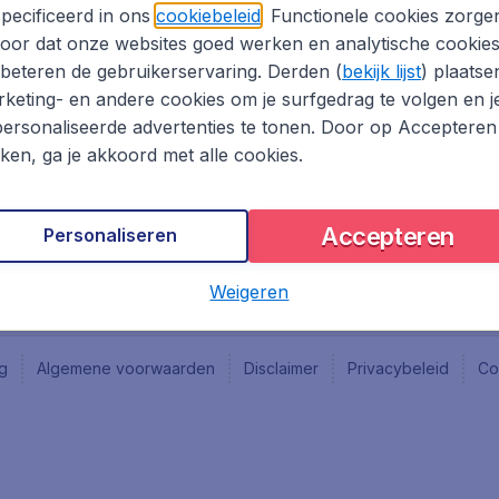
Vacatures
Fly-d
pecificeerd in ons
cookiebeleid
. Functionele cookies zorge
Reisgids
Last 
oor dat onze websites goed werken en analytische cookie
Rout
beteren de gebruikerservaring. Derden (
bekijk lijst
) plaatse
Vlieg
keting- en andere cookies om je surfgedrag te volgen en j
ersonaliseerde advertenties te tonen. Door op Accepteren
kken, ga je akkoord met alle cookies.
Accepteren
Personaliseren
Weigeren
ng
Algemene voorwaarden
Disclaimer
Privacybeleid
Co