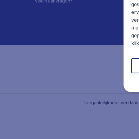
Visum aanvragen?
ges
erv
ver
mar
gep
kli
Toegankelijkheidsverklari