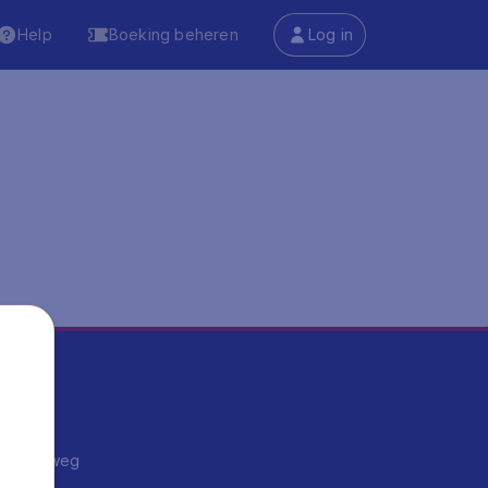
Help
Boeking beheren
Log in
ma's
ntrips
endje weg