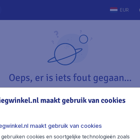
EUR
Oeps, er is iets fout gegaan...
iegwinkel.nl maakt gebruik van cookies
Vliegwinkel.nl
The
Over Vliegwinkel.nl
Stede
iegwinkel.nl maakt gebruik van cookies
Juridische informatie
Week
gebruiken cookies en soortgelijke technologieën zoals