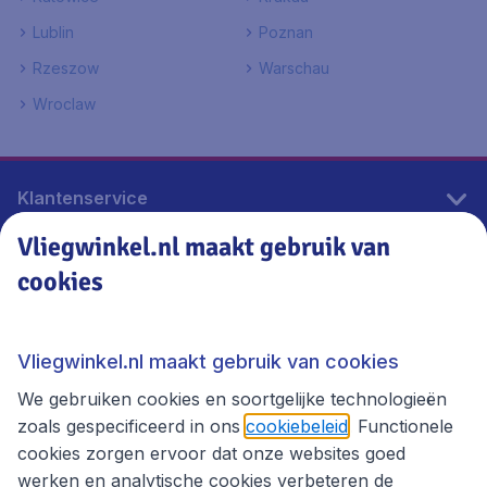
Lublin
Poznan
Rzeszow
Warschau
Wroclaw
Klantenservice
Vliegwinkel.nl maakt gebruik van
cookies
Vliegwinkel.nl
Thema's
Vliegwinkel.nl maakt gebruik van cookies
We gebruiken cookies en soortgelijke technologieën
zoals gespecificeerd in ons
cookiebeleid
. Functionele
cookies zorgen ervoor dat onze websites goed
werken en analytische cookies verbeteren de