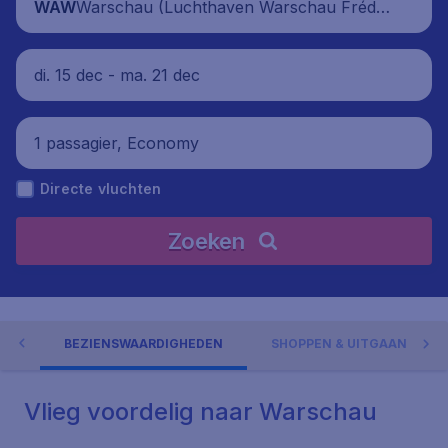
Warschau (Luchthaven Warschau Frédé
WAW
ric Chopin), Polen
di. 15 dec - ma. 21 dec
1 passagier, Economy
Directe vluchten
Zoeken
AU
BEZIENSWAARDIGHEDEN
SHOPPEN & UITGAAN
Vlieg voordelig naar Warschau