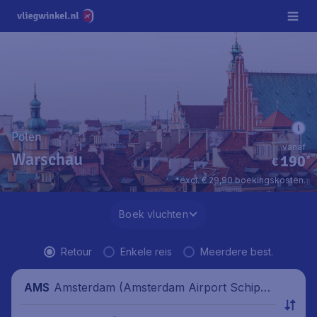
Polen
vanaf
Warschau
190
*
€
*excl. € 29,90 boekingskosten.
Boek vluchten
Retour
Enkele reis
Meerdere best.
Amsterdam (Amsterdam Airport Schipho
AMS
l), Nederland