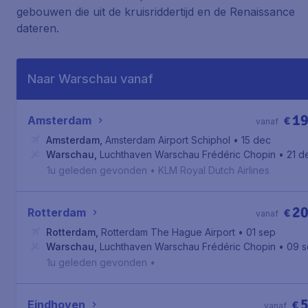
gebouwen die uit de kruisriddertijd en de Renaissance
dateren.
Naar Warschau vanaf
1
Amsterdam
€
vanaf
Amsterdam
,
Amsterdam Airport Schiphol
• 15 dec
Warschau
,
Luchthaven Warschau Frédéric Chopin
• 21 d
1u geleden gevonden
•
KLM Royal Dutch Airlines
2
Rotterdam
€
vanaf
Rotterdam
,
Rotterdam The Hague Airport
• 01 sep
Warschau
,
Luchthaven Warschau Frédéric Chopin
• 09 
1u geleden gevonden
•
Eindhoven
€
vanaf