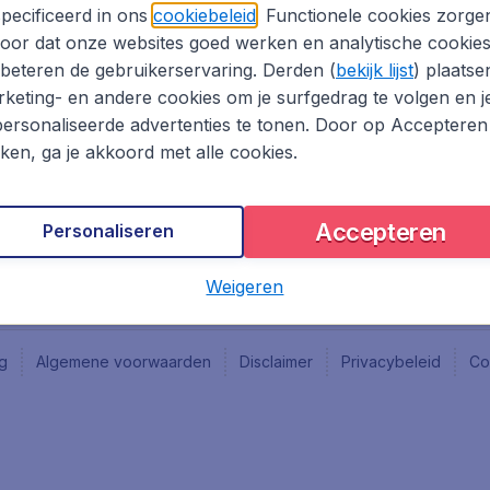
Vacatures
Fly-d
pecificeerd in ons
cookiebeleid
. Functionele cookies zorge
Reisgids
Last 
oor dat onze websites goed werken en analytische cookie
Rout
beteren de gebruikerservaring. Derden (
bekijk lijst
) plaatse
Vlieg
keting- en andere cookies om je surfgedrag te volgen en j
ersonaliseerde advertenties te tonen. Door op Accepteren
kken, ga je akkoord met alle cookies.
Accepteren
Personaliseren
Weigeren
ng
Algemene voorwaarden
Disclaimer
Privacybeleid
Co