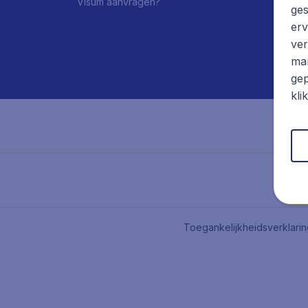
Visum aanvragen?
ges
erv
ver
mar
gep
kli
Toegankelijkheidsverklari