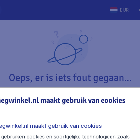
EUR
Oeps, er is iets fout gegaan...
iegwinkel.nl maakt gebruik van cookies
Vliegwinkel.nl
The
Over Vliegwinkel.nl
Stede
iegwinkel.nl maakt gebruik van cookies
Juridische informatie
Week
gebruiken cookies en soortgelijke technologieën zoals