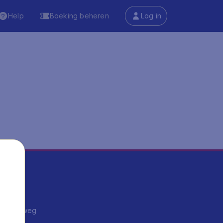
Help
Boeking beheren
Log in
ma's
ntrips
endje weg