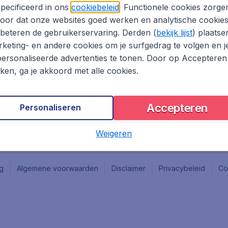
Vacatures
Fly-d
pecificeerd in ons
cookiebeleid
. Functionele cookies zorge
Reisgids
Last 
oor dat onze websites goed werken en analytische cookie
Rout
beteren de gebruikerservaring. Derden (
bekijk lijst
) plaatse
Vlieg
keting- en andere cookies om je surfgedrag te volgen en j
ersonaliseerde advertenties te tonen. Door op Accepteren
kken, ga je akkoord met alle cookies.
Accepteren
Personaliseren
Weigeren
ng
Algemene voorwaarden
Disclaimer
Privacybeleid
Co