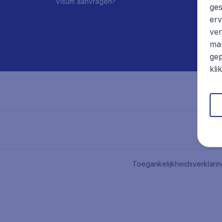
Visum aanvragen?
ges
erv
ver
mar
gep
kli
Toegankelijkheidsverklari