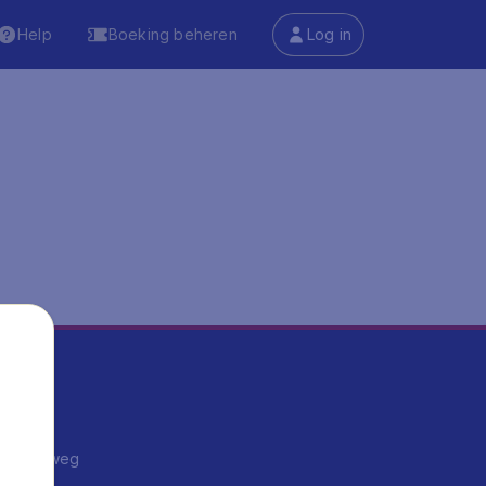
Help
Boeking beheren
Log in
ma's
ntrips
endje weg