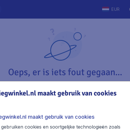
EUR
Oeps, er is iets fout gegaan...
iegwinkel.nl maakt gebruik van cookies
Vliegwinkel.nl
The
Over Vliegwinkel.nl
Stede
iegwinkel.nl maakt gebruik van cookies
Juridische informatie
Week
gebruiken cookies en soortgelijke technologieën zoals