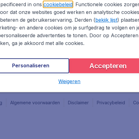
Vacatures
Fly-d
pecificeerd in ons
cookiebeleid
. Functionele cookies zorge
Reisgids
Last 
oor dat onze websites goed werken en analytische cookie
Rout
beteren de gebruikerservaring. Derden (
bekijk lijst
) plaatse
Vlieg
keting- en andere cookies om je surfgedrag te volgen en j
ersonaliseerde advertenties te tonen. Door op Accepteren
kken, ga je akkoord met alle cookies.
Accepteren
Personaliseren
Weigeren
ng
Algemene voorwaarden
Disclaimer
Privacybeleid
Co