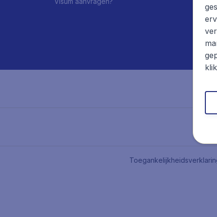
Visum aanvragen?
ges
erv
ver
mar
gep
kli
Toegankelijkheidsverklari