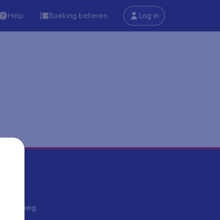
Help
Boeking beheren
Log in
ma's
ntrips
endje weg