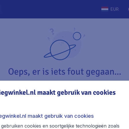
EUR
Oeps, er is iets fout gegaan...
iegwinkel.nl maakt gebruik van cookies
Vliegwinkel.nl
The
Over Vliegwinkel.nl
Stede
iegwinkel.nl maakt gebruik van cookies
Juridische informatie
Week
gebruiken cookies en soortgelijke technologieën zoals